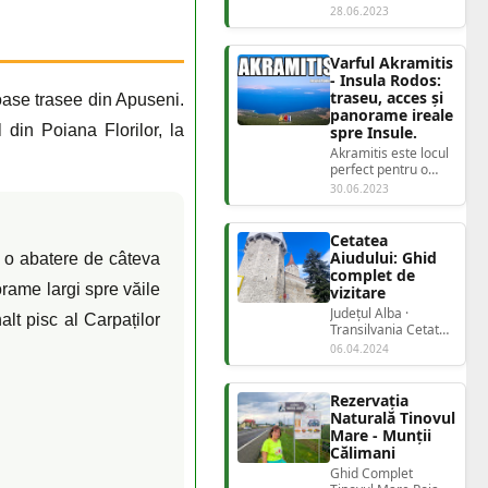
se lăsase bine seara
28.06.2023
și deja mă
interesam de închir...
Varful Akramitis
- Insula Rodos:
traseu, acces și
oase trasee din Apuseni.
panorame ireale
 din Poiana Florilor, la
spre Insule.
Akramitis este locul
perfect pentru o
experiență montană
30.06.2023
autentică, departe
de aglomerați...
Cetatea
Aiudului: Ghid
 o abatere de câteva
complet de
rame largi spre văile
vizitare
Județul Alba ·
lt pisc al Carpaților
Transilvania Cetatea
AiuduluiFortăreața
06.04.2024
breslelor medie...
Rezervația
Naturală Tinovul
Mare - Munții
Călimani
Ghid Complet