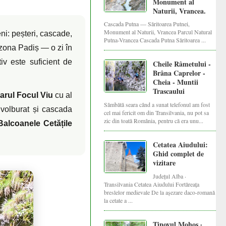
Monument al
Naturii, Vrancea.
Cascada Putna — Săritoarea Putnei,
Monument al Naturii, Vrancea Parcul Natural
ni: peșteri, cascade,
Putna-Vrancea Cascada Putna Săritoarea ...
 zona Padiș — o zi în
iv este suficient de
Cheile Râmetului -
Brâna Caprelor -
Cheia - Muntii
Trascaului
arul Focul Viu
cu al
Sâmbătă seara când a sunat telefonul am fost
volburat și cascada
cel mai fericit om din Transilvania, nu pot sa
zic din toată România, pentru că era unu...
Balcoanele Cetățile
Cetatea Aiudului:
Ghid complet de
vizitare
Județul Alba ·
Transilvania Cetatea Aiudului Fortăreața
breslelor medievale De la așezare daco-romană
la cetate a ...
Tinovul Mohoș ·