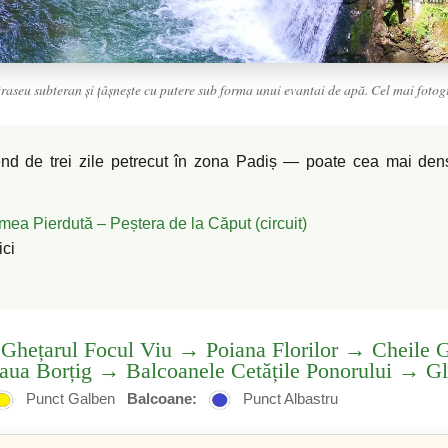
seu subteran și țâșnește cu putere sub forma unui evantai de apă. Cel mai fotogr
end de trei zile petrecut în zona Padiș — poate cea mai dens
ea Pierdută – Peștera de la Căput (circuit)
ici
 Ghețarul Focul Viu → Poiana Florilor → Cheile 
ua Borțig → Balcoanele Cetățile Ponorului → Gl
Punct Galben
Balcoane:
Punct Albastru