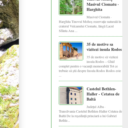
Masivul Ciomatu ·
Harghita
Masivul Ciomatu ·
Harghita Tinovul Mohoș rezervație naturală în
craterul Vulcanului Ciomatu, lângă Lacul
Sfânta Ana ...
35 de motive sa
vizitezi insula Rodos
35 de motive să vizitezi
insula Rodos – Ghid
complet pentru o vacanță memorabilă Tot ce
trebuie să știi despre Insula Rodos Rodos este
...
Castelul Bethlen-
Haller - Cetatea de
Baltă
Județul Alba ·
Transilvania Castelul Bethlen-Haller Cetatea de
Baltă De la reședință princiară a lui Gabriel
Bethle...