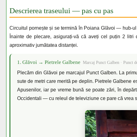
Descrierea traseului — pas cu pas
Circuitul pornește și se termină în Poiana Glăvoi — hub-ul
Înainte de plecare, asigurați-vă că aveți cel puțin 2 litr
aproximativ jumătatea distanței.
1. Glăvoi → Pietrele Galbene
Marcaj Punct Galben · Punct d
Plecăm din Glăvoi pe marcajul Punct Galben. La primul
sute de metri care merită pe deplin. Pietrele Galbene 
Apusenilor, iar pe vreme bună se poate zări, în depăr
Occidentali — cu releul de televiziune ce pare că vrea 