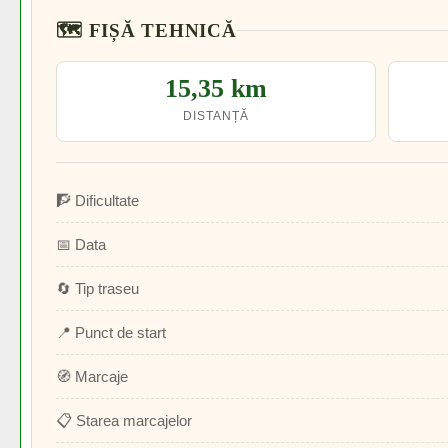
🗺️ FIȘĂ TEHNICĂ
15,35 km
DISTANȚĂ
🧗 Dificultate
📅 Data
🔄 Tip traseu
📍 Punct de start
🧭 Marcaje
📋 Starea marcajelor