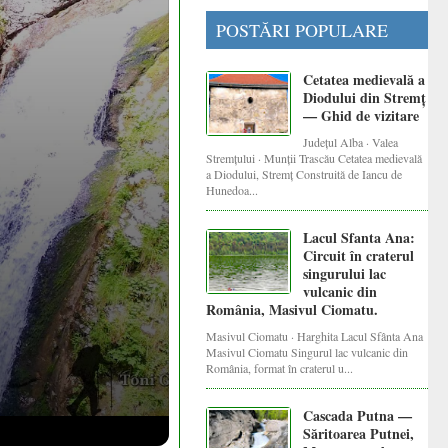
POSTĂRI POPULARE
Cetatea medievală a
Diodului din Stremț
— Ghid de vizitare
Județul Alba · Valea
Stremțului · Munții Trascău Cetatea medievală
a Diodului, Stremț Construită de Iancu de
Hunedoa...
Lacul Sfanta Ana:
Circuit în craterul
singurului lac
vulcanic din
România, Masivul Ciomatu.
Masivul Ciomatu · Harghita Lacul Sfânta Ana
Masivul Ciomatu Singurul lac vulcanic din
România, format în craterul u...
Cascada Putna —
Săritoarea Putnei,