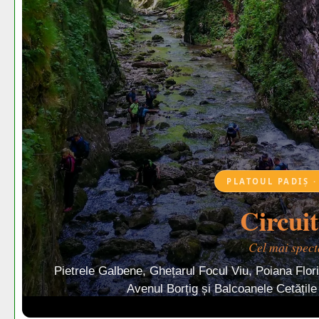
PLATOUL PADIȘ ·
Circui
Cel mai spect
Pietrele Galbene, Ghețarul Focul Viu, Poiana Flor
Avenul Borțig și Balcoanele Cetățile 