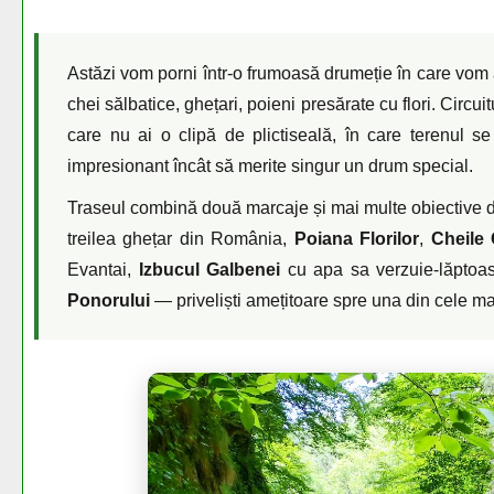
Astăzi vom porni într-o frumoasă drumeție în care vom 
chei sălbatice, ghețari, poieni presărate cu flori. Circ
care nu ai o clipă de plictiseală, în care terenul se
impresionant încât să merite singur un drum special.
Traseul combină două marcaje și mai multe obiective d
treilea ghețar din România,
Poiana Florilor
,
Cheile 
Evantai,
Izbucul Galbenei
cu apa sa verzuie-lăptoa
Ponorului
— priveliști amețitoare spre una din cele ma