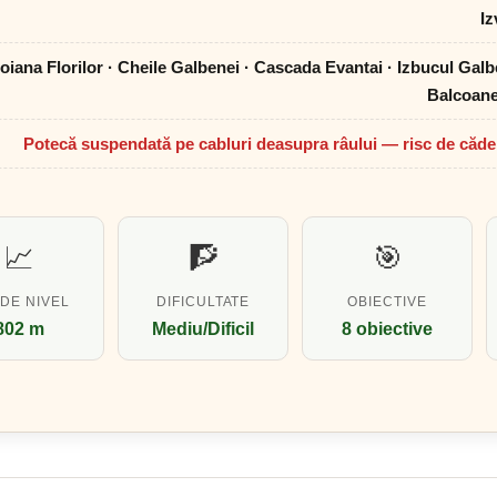
Iz
oiana Florilor · Cheile Galbenei · Cascada Evantai · Izbucul Galb
Balcoane
Potecă suspendată pe cabluri deasupra râului — risc de căde
📈
🧗
🎯
 DE NIVEL
DIFICULTATE
OBIECTIVE
802 m
Mediu/Dificil
8 obiective