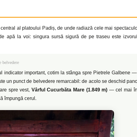
 central al platoului Padiș, de unde radiază cele mai spectacul
i de apă la voi: singura sursă sigură de pe traseu este izvorul
e belvedere
 indicator important, cotim la stânga spre Pietrele Galbene —
este un punct de belvedere remarcabil: de acolo se deschid pano
tare spre vest,
Vârful Cucurbăta Mare (1.849 m)
— cel mai îna
să împungă cerul.