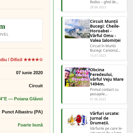
Rodos – ghid de
drumeție prin
28.06.2023
canionul sălbatic din
vestul insulei Dacă
eș...
Circuit Munții
 m
Bucegi: Cheile-
Horoabei -
NIVEL
Vârful Omu -
Valea Ialomiței
Circuit în Muntii
Bucegi: Canionul
Horoabe, Colții
15.07.2023
Țapului, Guțanu și
diu / Dificil ★★★★☆
Vârful Omu cu cob...
Obcina
07 iunie 2020
Feredeului,
vârful Veju Mare
1494m.
Circuit
Primul contact cu
peisajele
bucovinene a fost
.4"E — Poiana Glăvoi
01.06.2023
copleșitor. Munții nu
erau abrupți, ci
 Punct Albastru (PA)
blân...
Vârfuri urcate:
Jurnal de
Drumeții.
Foarte bună
Vârfurile pe care le-
am urcat de-a lungul