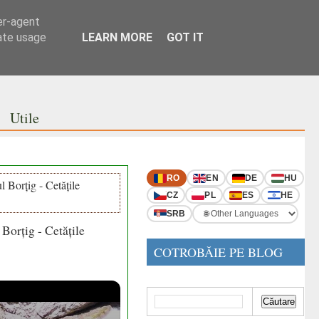
er-agent
rate usage
LEARN MORE
GOT IT
Utile
RO
EN
DE
HU
l Borțig - Cetățile
CZ
PL
ES
HE
SRB
Borțig - Cetățile
COTROBĂIE PE BLOG