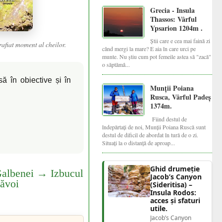
Grecia - Insula
Thassos: Vârful
Ypsarion 1204m .
Știi care e cea mai faină zi
afiat moment al cheilor.
când mergi la mare? E aia în care urci pe
munte. Nu știu cum pot femeile astea să "zacă"
o săptămâ...
ă în obiective și în
Munții Poiana
Rusca, Vârful Padeș
1374m.
Fiind destul de
îndepărtați de noi, Munții Poiana Ruscă sunt
destul de dificil de abordat în tură de o zi.
Situați la o distanță de aproap...
Ghid drumeție
Galbenei → Izbucul
Jacob’s Canyon
ăvoi
(Sideritisa) –
Insula Rodos:
acces și sfaturi
utile.
Jacob’s Canyon