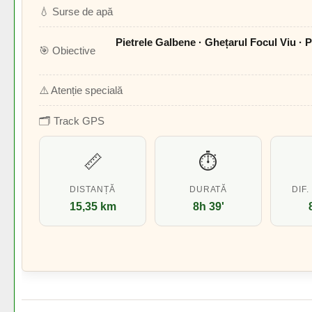
💧 Surse de apă
Pietrele Galbene · Ghețarul Focul Viu · P
🎯 Obiective
⚠️ Atenție specială
🗂️ Track GPS
📏
⏱️
DISTANȚĂ
DURATĂ
DIF.
15,35 km
8h 39'