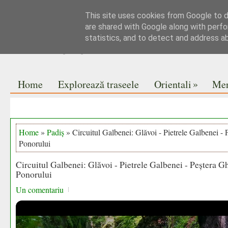
This site uses cookies from Google to de
Jurnal de drumeții
are shared with Google along with perfo
statistics, and to detect and address a
Pe vise nu se pune praful
»
Home
Explorează traseele
Orientali
Mer
Home
»
Padiș
» Circuitul Galbenei: Glăvoi - Pietrele Galbenei - 
Ponorului
Circuitul Galbenei: Glăvoi - Pietrele Galbenei - Peștera Gh
Ponorului
Un comentariu