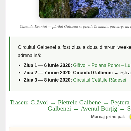
Cascada Evantai — pârâul Galbena se pierde în munte, parcurge un tra
Circuitul Galbenei a fost ziua a doua dintr-un week
adrenalină:
Ziua 1 — 6 iunie 2020:
Glăvoi – Poiana Ponor – Lum
Ziua 2 — 7 iunie 2020: Circuitul Galbenei
← ești a
Ziua 3 — 8 iunie 2020:
Circuitul Cetățile Rădesei
Traseu: Glăvoi → Pietrele Galbene → Peștera
Galbenei → Avenul Borțig → Șa
Marcaj principal: