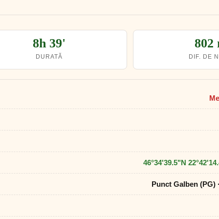
8h 39'
802
DURATĂ
DIF. DE 
Me
46°34'39.5"N 22°42'14
Punct Galben (PG) ·