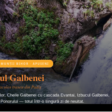
 MUNȚII BIHOR · APUSENI
tul Galbenei
aculos traseu din Padiș
ilor, Cheile Galbenei cu cascada Evantai, Izbucul Galbenei,
Ponorului — totul într-o singură zi de neuitat.