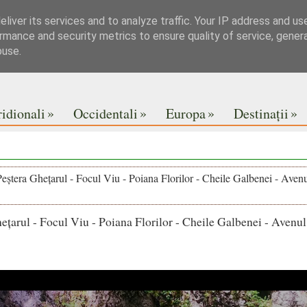
liver its services and to analyze traffic. Your IP address and us
rmance and security metrics to ensure quality of service, gene
buse.
»
»
»
»
idionali
Occidentali
Europa
Destinații
Peștera Ghețarul - Focul Viu - Poiana Florilor - Cheile Galbenei - Avenu
ețarul - Focul Viu - Poiana Florilor - Cheile Galbenei - Avenul 