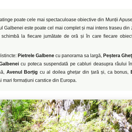
atinge poate cele mai spectaculoase obiective din Munții Apuse
uitul Galbenei este poate cel mai complet și mai intens traseu din
 schimbă la fiecare jumătate de oră și în care fiecare obiect
istincte:
Pietrele Galbene
cu panorama sa largă,
Peștera Gheț
Galbenei
cu poteca suspendată pe cabluri deasupra râului în
să,
Avenul Borțig
cu al doilea ghețar din țară și, ca bonus,
i mari formațiuni carstice din Europa.