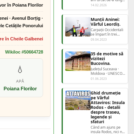
anilor, o evidență
vor în Poiana Florilor
14.02.2026
autentică a locurilor
unde am...
enei · Avenul Borțig ·
Munții Aninei:
Vârful Leordiș.
le Cetățile Ponorului
Carpații Occidentali
se împart în trei
re în Cheile Galbenei
grupe: Grupa
09.04.2023
nordică, alcătuită
din Munții Apu...
Wikiloc #50664728
35 de motive să
vizitezi
Bucovina.
💧
Județul Suceava ·
Moldova · UNESCO
35 de motive să
01.06.2023
APĂ
vizitezi BucovinaȚa...
Poiana Florilor
Ghid drumeție
pe Vârful
Attaviros: Insula
Rodos - detalii
despre traseu,
legende și
sfaturi
Când am ajuns pe
insula Rodos, nici nu