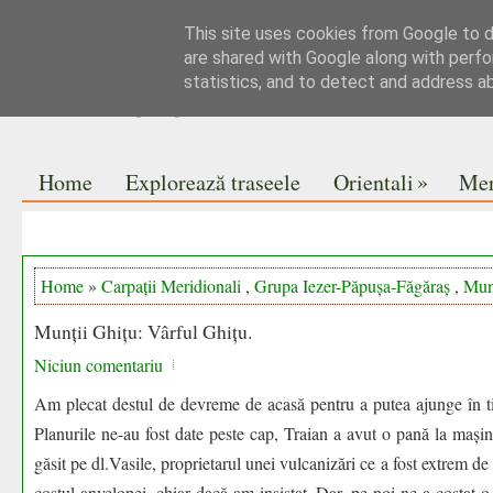
This site uses cookies from Google to de
Jurnal de drumeții
are shared with Google along with perfo
statistics, and to detect and address a
Pe vise nu se pune praful
»
Home
Explorează traseele
Orientali
Mer
Home
»
Carpații Meridionali
,
Grupa Iezer-Păpușa-Făgăraș
,
Mun
Munții Ghițu: Vârful Ghițu.
Niciun comentariu
Am plecat destul de devreme de acasă pentru a putea ajunge în t
Planurile ne-au fost date peste cap, Traian a avut o pană la mași
găsit pe dl.Vasile, proprietarul unei vulcanizări ce a fost extrem d
costul anvelopei, chiar dacă am insistat. Dar, pe noi ne-a costat 