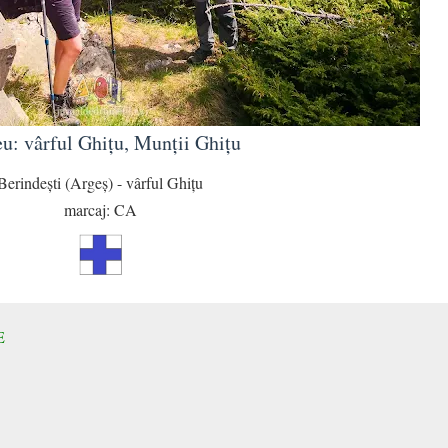
eu: vârful Ghițu, Munții Ghițu
Berindești (Argeș) - vârful Ghițu
marcaj: CA
E