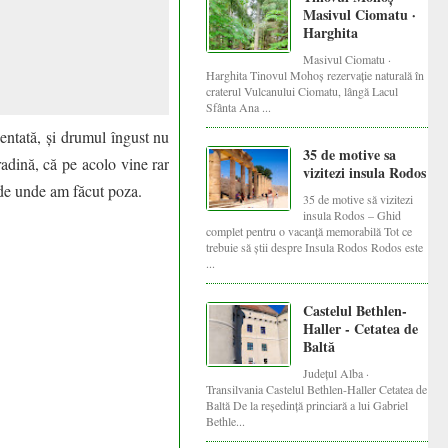
Masivul Ciomatu ·
Harghita
Masivul Ciomatu ·
Harghita Tinovul Mohoș rezervație naturală în
craterul Vulcanului Ciomatu, lângă Lacul
Sfânta Ana ...
entată, și drumul îngust nu
35 de motive sa
adină, că pe acolo vine rar
vizitezi insula Rodos
 de unde am făcut poza.
35 de motive să vizitezi
insula Rodos – Ghid
complet pentru o vacanță memorabilă Tot ce
trebuie să știi despre Insula Rodos Rodos este
...
Castelul Bethlen-
Haller - Cetatea de
Baltă
Județul Alba ·
Transilvania Castelul Bethlen-Haller Cetatea de
Baltă De la reședință princiară a lui Gabriel
Bethle...