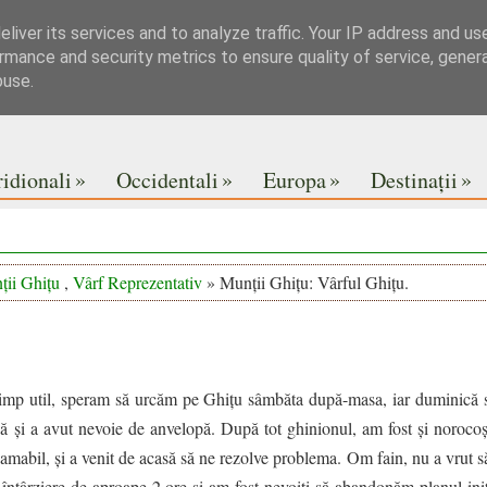
liver its services and to analyze traffic. Your IP address and us
rmance and security metrics to ensure quality of service, gene
buse.
»
»
»
»
idionali
Occidentali
Europa
Destinații
ții Ghițu
,
Vârf Reprezentativ
» Munții Ghițu: Vârful Ghițu.
imp util, speram să urcăm pe Ghițu sâmbăta după-masa, iar duminică s
nă și a avut nevoie de anvelopă. După tot ghinionul, am fost și noroco
e amabil, și a venit de acasă să ne rezolve problema. Om fain, nu a vrut s
o întârziere de aproape 2 ore și am fost nevoiți să abandonăm planul in