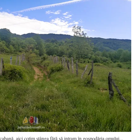
bană, aici cotim stânga fără să intram în gospodăria omului...