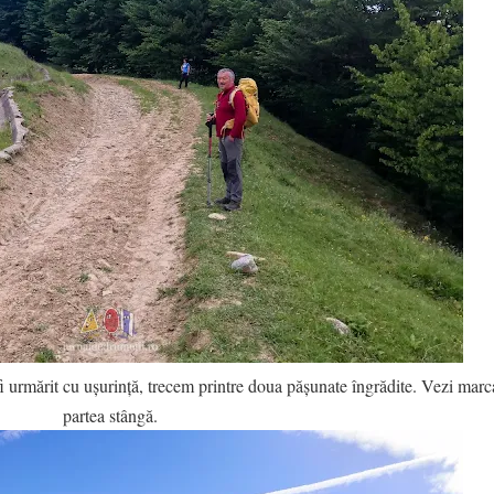
 urmărit cu ușurință, trecem printre doua pășunate îngrădite. Vezi marca
partea stângă.