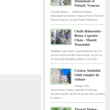
Monument al
Naturii, Vrancea.
Cascada Putna — Săritoarea Putnei,
Monument al Naturii, Vrancea Parcul Natural
Putna-Vrancea Cascada Putna Săritoarea ...
Cheile Râmetului -
Brâna Caprelor -
Cheia - Muntii
Trascaului
Sâmbătă seara când a sunat telefonul am fost
cel mai fericit om din Transilvania, nu pot sa
zic din toată România, pentru că era unu...
Cetatea Aiudului:
Ghid complet de
vizitare
Județul Alba ·
Transilvania Cetatea Aiudului Fortăreața
breslelor medievale De la așezare daco-romană
la cetate a ...
Tinovul Mohoș ·