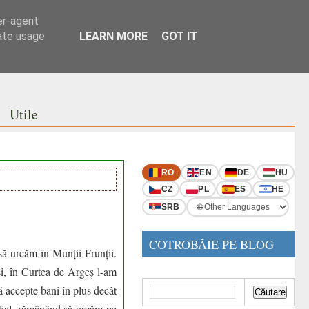
er-agent
rate usage
LEARN MORE
GOT IT
Utile
RO
EN
DE
HU
CZ
PL
ES
HE
SRB
COTROBĂIE PE BLOG
ă urcăm în Munții Frunții.
și, în Curtea de Argeș l-am
ă accepte bani în plus decât
ițial, rămânând să urcăm pe