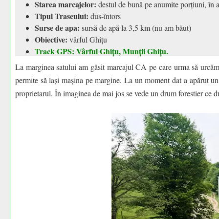
Starea marcajelor:
destul de bună pe anumite porțiuni, în al
Tipul Traseului:
dus-întors
Surse de apa:
sursă de apă la 3,5 km (nu am băut)
Obiective:
vârful Ghițu
Track GPS: Vârful Ghițu, Munții Ghițu.
La marginea satului am găsit marcajul CA pe care urma să urcăm s
permite să lași mașina pe margine. La un moment dat a apărut un l
proprietarul. În imaginea de mai jos se vede un drum forestier ce d