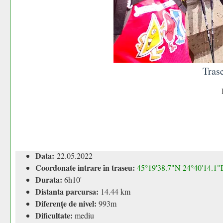
Tras
Data:
22.05.2022
Coordonate intrare în traseu:
45°19'38.7"N 24°40'14.1"
Durata:
6h10'
Distanta parcursa:
14.44 km
Diferențe de nivel:
993m
Dificultate:
mediu