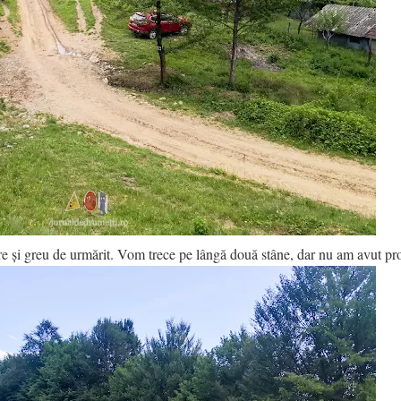
are și greu de urmărit. Vom trece pe lângă două stâne, dar nu am avut pr