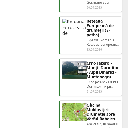
Goșmanu sau
Culmea Goșmanu -
30.04.2023
Geamăna este o
diviziune a...
Rețeaua
Europeană de
drumeții (E-
paths)
E-paths: România
Rețeaua europeană
de drumeții (E-
23.04.2026
paths)Româ...
Crno Jezero -
Munții Durmitor
- Alpii Dinarici -
Muntenegru
Crno Jezero - Munții
Durmitor - Alpii
Dinarici -
31.07.2023
Muntenegru U...
Obcina
Moldoviței:
Drumeție spre
Vârful Bobeica.
Am văzut, în mediul