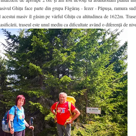
asivul Ghițu face parte din grupa Făgăraș - Iezer - Păpușa, ramura sudi
al acestui masiv îl găsim pe vârful Ghițu cu altitudinea de 1622m. Trase
lasificării, traseul este unul mediu ca dificultate având o diferență de n