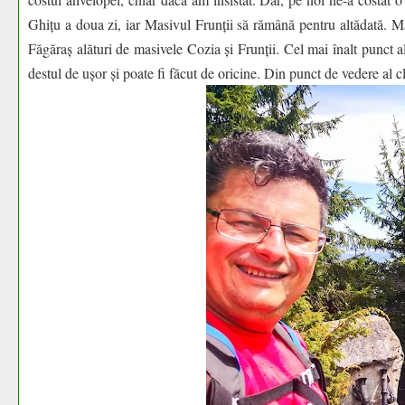
Ghițu a doua zi, iar Masivul Frunții să rămână pentru altădată. M
Făgăraș alături de masivele Cozia și Frunții. Cel mai înalt punct 
destul de ușor și poate fi făcut de oricine. Din punct de vedere al c