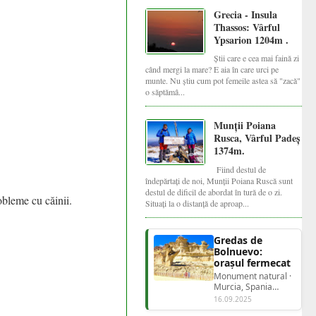
Grecia - Insula
Thassos: Vârful
Ypsarion 1204m .
Știi care e cea mai faină zi
când mergi la mare? E aia în care urci pe
munte. Nu știu cum pot femeile astea să "zacă"
o săptămâ...
Munții Poiana
Rusca, Vârful Padeș
1374m.
Fiind destul de
îndepărtați de noi, Munții Poiana Ruscă sunt
destul de dificil de abordat în tură de o zi.
obleme cu căinii.
Situați la o distanță de aproap...
Gredas de
Bolnuevo:
orașul fermecat
Monument natural ·
Murcia, Spania
Gredas de
16.09.2025
BolnuevoOrașul