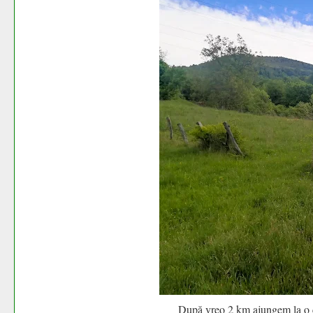
După vreo 2 km ajungem la o ca