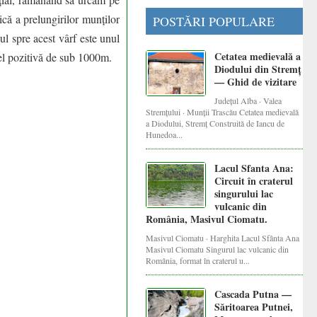
că a prelungirilor munților
POSTĂRI POPULARE
ul spre acest vârf este unul
Cetatea medievală a
ivel pozitivă de sub 1000m.
Diodului din Stremț
— Ghid de vizitare
Județul Alba · Valea
Stremțului · Munții Trascău Cetatea medievală
a Diodului, Stremț Construită de Iancu de
Hunedoa...
Lacul Sfanta Ana:
Circuit în craterul
singurului lac
vulcanic din
România, Masivul Ciomatu.
Masivul Ciomatu · Harghita Lacul Sfânta Ana
Masivul Ciomatu Singurul lac vulcanic din
România, format în craterul u...
Cascada Putna —
Săritoarea Putnei,