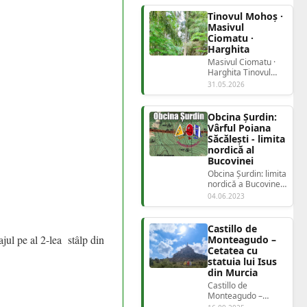
Fermecat de lân...
Tinovul Mohoș ·
Masivul
Ciomatu ·
Harghita
Masivul Ciomatu ·
Harghita Tinovul
Mohoșrezervație
31.05.2026
naturală în crater...
Obcina Șurdin:
Vârful Poiana
Săcălești - limita
nordică al
Bucovinei
Obcina Șurdin: limita
nordică a Bucovinei
- ghid complet -
04.06.2023
traseu vârful Poiana
Săcăleș...
Castillo de
jul pe al 2-lea stâlp din
Monteagudo –
Cetatea cu
statuia lui Isus
din Murcia
Castillo de
Monteagudo –
Cetatea cu statuia