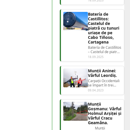
16.09.2025
lui Isus din Murcia |
Jurnal de Drumeții...
Batería de
Castillitos:
Castelul de
piatră cu tunuri
uriașe de pe
Cabo Tiñoso,
Cartagena
Batería de Castillitos
– Castelul de piatră
cu tunuri uriașe de
18.09.2025
pe Cabo Tiñoso,
Cartagena...
Munții Aninei:
Vârful Leordiș.
Carpații Occidentali
se împart în trei
grupe: Grupa
09.04.2023
nordică, alcătuită
din Munții Apu...
Munții
Goșmanu: Vârful
Holmul Arșiței și
Vârful Cracu
Geamăna.
Munții