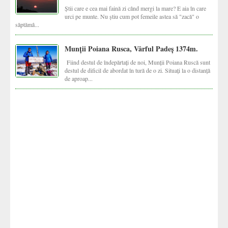
Știi care e cea mai faină zi când mergi la mare? E aia în care
urci pe munte. Nu știu cum pot femeile astea să "zacă" o
săptămâ...
Munții Poiana Rusca, Vârful Padeș 1374m.
Fiind destul de îndepărtați de noi, Munții Poiana Ruscă sunt
destul de dificil de abordat în tură de o zi. Situați la o distanță
de aproap...