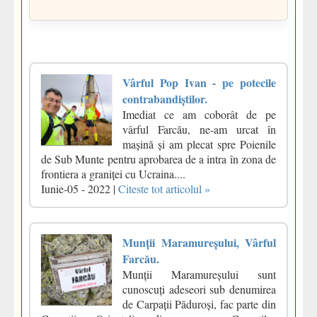
Vârful Pop Ivan - pe potecile
contrabandiștilor.
Imediat ce am coborât de pe
vârful Farcău, ne-am urcat în
mașină și am plecat spre Poienile
de Sub Munte pentru aprobarea de a intra în zona de
frontiera a graniței cu Ucraina....
Iunie-05 - 2022 |
Citeste tot articolul »
Munții Maramureșului, Vârful
Farcău.
Munții Maramureșului sunt
cunoscuți adeseori sub denumirea
de Carpații Păduroși, fac parte din