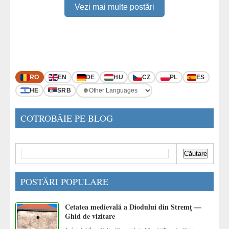
Vezi mai multe postări
RO
EN
DE
HU
CZ
PL
ES
HE
SRB
COTROBĂIE PE BLOG
POSTĂRI POPULARE
Cetatea medievală a Diodului din Stremț —
Ghid de vizitare