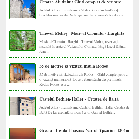
Cetatea Aiudului: Ghid complet de vizitare
Județul Alba · Transilvania Cetatea Aiudului Fortăreața
breslelor medievale De la așezare daco-romană la cetate a ...
Tinovul Mohoș · Masivul Ciomatu · Harghita
Masivul Ciomatu · Harghita Tinovul Mohoș rezervație
naturală în craterul Vulcanului Ciomatu, lângă Lacul Sfânta
Ana ...
35 de motive sa vizitezi insula Rodos
35 de motive să vizitezi insula Rodos – Ghid complet pentru
o vacanță memorabilă Tot ce trebuie să știi despre Insula
Rodos Rodos este ...
Castelul Bethlen-Haller - Cetatea de Baltă
Județul Alba · Transilvania Castelul Bethlen-Haller Cetatea de
Baltă De la reședință princiară a lui Gabriel Bethle...
Grecia - Insula Thassos: Vârful Ypsarion 1204m
.