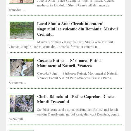
Județul Alba · Valea Stremțului · Munții Trascău Cetatea
medievală a Diodului, Stremț Construită de Iancu de
Hunedoa...
Lacul Sfanta Ana: Circuit în craterul
singurului lac vulcanic din România, Masivul
Ciomatu.
Masivul Ciomatu · Harghita Lacul Sfânta Ana Masivul
Ciomatu Singurul lac vulcanic din România, format în craterul u...
Cascada Putna — Săritoarea Putnei,
Monument al Naturii, Vrancea.
Cascada Putna — Săritoarea Putnei, Monument al Naturii,
Vrancea Parcul Natural Putna-Vrancea Cascada Putna
Săritoarea ...
Cheile Râmetului - Brâna Caprelor - Cheia -
Muntii Trascaului
Sâmbătă seara când a sunat telefonul am fost cel mai fericit
om din Transilvania, nu pot sa zic din toată România, pentru
că era unu...