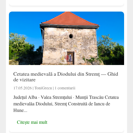
Cetatea medievală a Diodului din Stremț — Ghid
de vizitare
17.05.2026 | ToniGrecu | 1 comentarii
Județul Alba · Valea Stremțului · Munții Trascău Cetatea
medievalăa Diodului, Stremț Construită de Iancu de
Hune...
Citește mai mult