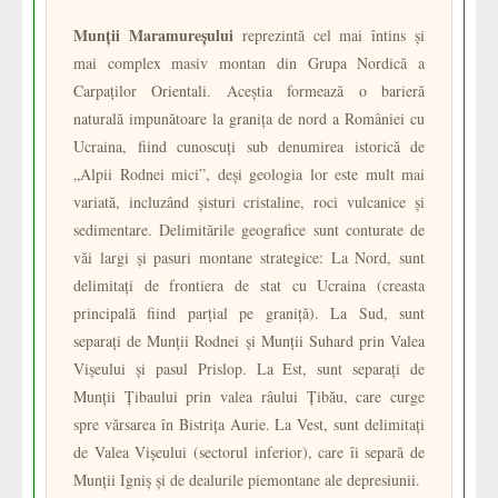
Munții Maramureșului
reprezintă cel mai întins și
mai complex masiv montan din Grupa Nordică a
Carpaților Orientali. Aceștia formează o barieră
naturală impunătoare la granița de nord a României cu
Ucraina, fiind cunoscuți sub denumirea istorică de
„Alpii Rodnei mici”, deși geologia lor este mult mai
variată, incluzând șisturi cristaline, roci vulcanice și
sedimentare. Delimitările geografice sunt conturate de
văi largi și pasuri montane strategice: La Nord, sunt
delimitați de frontiera de stat cu Ucraina (creasta
principală fiind parțial pe graniță). La Sud, sunt
separați de Munții Rodnei și Munții Suhard prin Valea
Vișeului și pasul Prislop. La Est, sunt separați de
Munții Țibaului prin valea râului Țibău, care curge
spre vărsarea în Bistrița Aurie. La Vest, sunt delimitați
de Valea Vișeului (sectorul inferior), care îi separă de
Munții Igniș și de dealurile piemontane ale depresiunii.