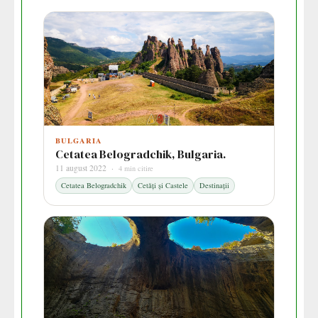
BULGARIA
Cetatea Belogradchik, Bulgaria.
11 august 2022 ·
4 min citire
Cetatea Belogradchik
Cetăți și Castele
Destinații