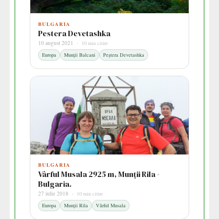
BULGARIA
Pestera Devetashka
10 august 2021 ·
10 min citire
Europa
Munții Balcani
Peștera Devetashka
BULGARIA
Vârful Musala 2925 m, Munții Rila -
Bulgaria.
27 iulie 2018 ·
10 min citire
Europa
Munții Rila
Vârful Musala