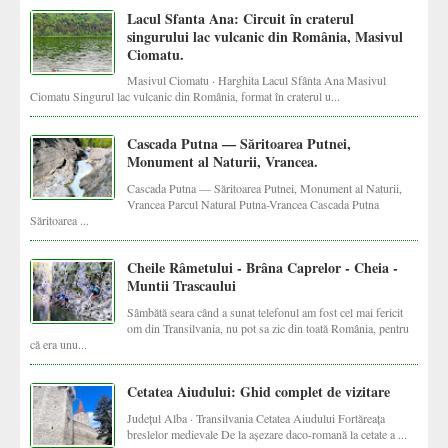
Lacul Sfanta Ana: Circuit în craterul
singurului lac vulcanic din România, Masivul
Ciomatu.
Masivul Ciomatu · Harghita Lacul Sfânta Ana Masivul
Ciomatu Singurul lac vulcanic din România, format în craterul u...
Cascada Putna — Săritoarea Putnei,
Monument al Naturii, Vrancea.
Cascada Putna — Săritoarea Putnei, Monument al Naturii,
Vrancea Parcul Natural Putna-Vrancea Cascada Putna
Săritoarea ...
Cheile Râmetului - Brâna Caprelor - Cheia -
Muntii Trascaului
Sâmbătă seara când a sunat telefonul am fost cel mai fericit
om din Transilvania, nu pot sa zic din toată România, pentru
că era unu...
Cetatea Aiudului: Ghid complet de vizitare
Județul Alba · Transilvania Cetatea Aiudului Fortăreața
breslelor medievale De la așezare daco-romană la cetate a ...