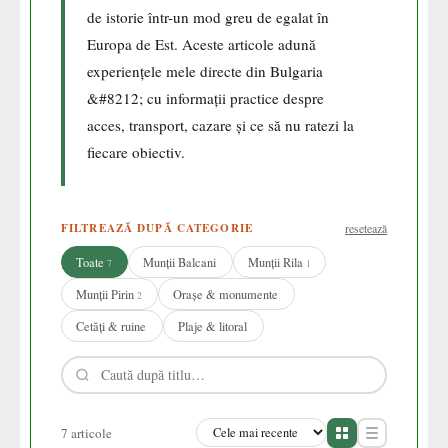
de istorie într-un mod greu de egalat în
Europa de Est. Aceste articole adună
experiențele mele directe din Bulgaria
&#8212; cu informații practice despre
acces, transport, cazare și ce să nu ratezi la
fiecare obiectiv.
FILTREAZĂ DUPĂ CATEGORIE
resetează
Toate
Munții Balcani
Munții Rila
7
1
Munții Pirin
Orașe & monumente
2
Cetăți & ruine
Plaje & litoral
7 articole