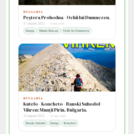
BULGARIA
Peștera Prohodna - Ochii lui Dumnezeu.
11 august 2022 ·
6 min citire
Europa
Munții Balcani
Ochii lui Dumnezeu
BULGARIA
Kutelo - Koncheto - Banski Suhodol -
Vihren: Munții Pirin, Bulgaria.
10 august 2022 ·
12 min citire
Banski Suhodol
Europa
Koncheto