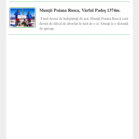
Munții Poiana Rusca, Vârful Padeș 1374m.
Fiind destul de îndepărtați de noi, Munții Poiana Ruscă sunt
destul de dificil de abordat în tură de o zi. Situați la o distanță
de aproap...