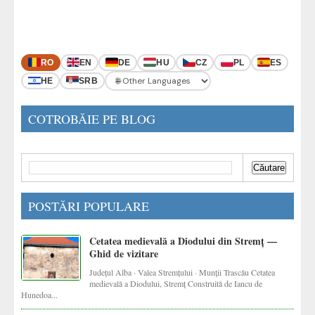
RO
EN
DE
HU
CZ
PL
ES
HE
SRB
COTROBĂIE PE BLOG
POSTĂRI POPULARE
Cetatea medievală a Diodului din Stremț —
Ghid de vizitare
Județul Alba · Valea Stremțului · Munții Trascău Cetatea
medievală a Diodului, Stremț Construită de Iancu de
Hunedoa...