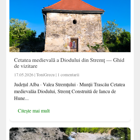
Cetatea medievală a Diodului din Stremț — Ghid
de vizitare
17.05.2026 | ToniGrecu | 1 comentarii
Județul Alba · Valea Stremțului · Munții Trascău Cetatea
medievalăa Diodului, Stremț Construită de Iancu de
Hune...
Citește mai mult