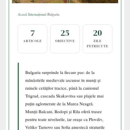
Acasă
›
Internațional
›
Bulgaria
7
25
20
ARTICOLE
OBIECTIVE
ZILE
PETRECUTE
Bulgaria surprinde la fiecare pas: de la
mănăstirile medievale ascunse în munți și
ruinele cetăților tracice, până la canionul
Trigrad, cascada Skakavitsa sau plajele mai
puțin aglomerate de la Marea Neagră.
Munții Balcani, Rodopi și Rila oferă trasee
pentru toate nivelurile, iar orașe ca Plovdiv,
Veliko Tarnovo sau Sofia amestecă straturile