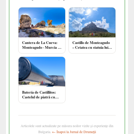
Cantera de La Cueva:
Castillo de Monteagudo
Monteagudo · Murcia ·
– Cetatea cu statuia lui
Spania
Isus din Murcia
Batería de Castillitos:
Castelul de piatră cu
tunuri uriașe de pe
Cabo Tiñoso, Cartagena
Articolele sunt actualizate pe măsura noilor vizite și experiențe din
Bulgaria.
← Înapoi la Jurnal de Drumeții