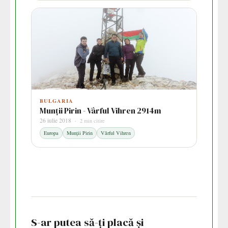
BULGARIA
Munții Pirin - Vârful Vihren 2914m
26 iulie 2018 ·
2 min citire
Europa
Munții Pirin
Vârful Vihren
S-ar putea să-ți placă și