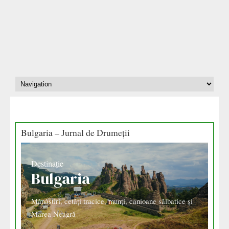
Bulgaria – Jurnal de Drumeții
Destinație
Bulgaria
Mănăstiri, cetăți tracice, munți, canioane sălbatice și
Marea Neagră