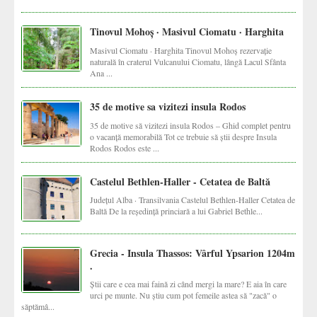
Tinovul Mohoș · Masivul Ciomatu · Harghita
Masivul Ciomatu · Harghita Tinovul Mohoș rezervație
naturală în craterul Vulcanului Ciomatu, lângă Lacul Sfânta
Ana ...
35 de motive sa vizitezi insula Rodos
35 de motive să vizitezi insula Rodos – Ghid complet pentru
o vacanță memorabilă Tot ce trebuie să știi despre Insula
Rodos Rodos este ...
Castelul Bethlen-Haller - Cetatea de Baltă
Județul Alba · Transilvania Castelul Bethlen-Haller Cetatea de
Baltă De la reședință princiară a lui Gabriel Bethle...
Grecia - Insula Thassos: Vârful Ypsarion 1204m
.
Știi care e cea mai faină zi când mergi la mare? E aia în care
urci pe munte. Nu știu cum pot femeile astea să "zacă" o
săptămâ...