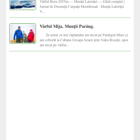
Vârful Bora 2055m — Munții Latoriței — Ghid complet |
Jurnal de Drumeții Carpații Meridionali · Munții Latoriței ·
V...
Vârful Mija, Munții Parâng.
În urmă cu trei săptămâni am urcat pe Parângul Mare și
am coborât la Cabana Groapa Seacă prin Valea Roșiile, apoi
am urcat pe vârfur...