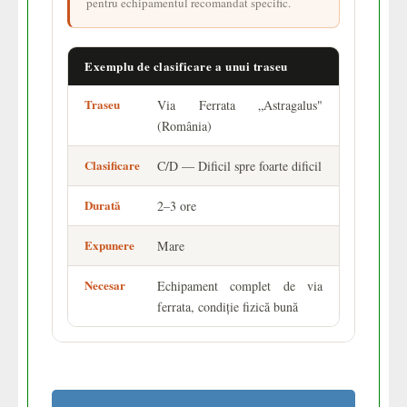
pentru echipamentul recomandat specific.
Exemplu de clasificare a unui traseu
Traseu
Via Ferrata „Astragalus"
(România)
Clasificare
C/D — Dificil spre foarte dificil
Durată
2–3 ore
Expunere
Mare
Necesar
Echipament complet de via
ferrata, condiție fizică bună