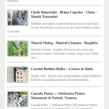
Hunedoa...
Cheile Râmetului - Brâna Caprelor - Cheia -
Muntii Trascaului
Sâmbătă seara când a sunat telefonul am fost cel mai fericit
om din Transilvania, nu pot sa zic din toată România, pentru
că era unu...
Tinovul Mohoș · Masivul Ciomatu · Harghita
Masivul Ciomatu · Harghita Tinovul Mohoș rezervație
naturală în craterul Vulcanului Ciomatu, lângă Lacul Sfânta
Ana ...
Castelul Bethlen-Haller - Cetatea de Baltă
Județul Alba · Transilvania Castelul Bethlen-Haller Cetatea de
Baltă De la reședință princiară a lui Gabriel Bethle...
Cascada Putna — Săritoarea Putnei,
Monument al Naturii, Vrancea.
Cascada Putna — Săritoarea Putnei, Monument al Naturii,
Vrancea Parcul Natural Putna-Vrancea Cascada Putna