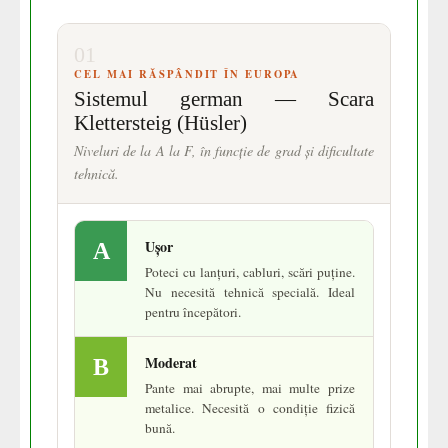
01
CEL MAI RĂSPÂNDIT ÎN EUROPA
Sistemul german — Scara
Klettersteig (Hüsler)
Niveluri de la A la F, în funcție de grad și dificultate
tehnică.
Ușor
A
Poteci cu lanțuri, cabluri, scări puține.
Nu necesită tehnică specială. Ideal
pentru începători.
Moderat
B
Pante mai abrupte, mai multe prize
metalice. Necesită o condiție fizică
bună.