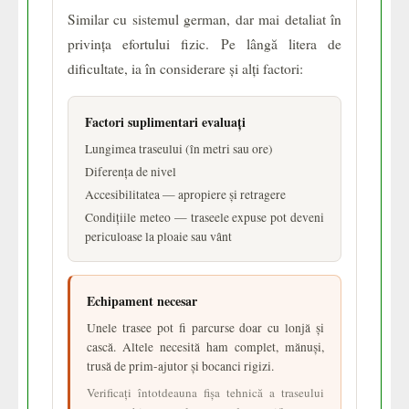
Similar cu sistemul german, dar mai detaliat în
privința efortului fizic. Pe lângă litera de
dificultate, ia în considerare și alți factori:
Factori suplimentari evaluați
Lungimea traseului (în metri sau ore)
Diferența de nivel
Accesibilitatea — apropiere și retragere
Condițiile meteo — traseele expuse pot deveni
periculoase la ploaie sau vânt
Echipament necesar
Unele trasee pot fi parcurse doar cu lonjă și
cască. Altele necesită ham complet, mănuși,
trusă de prim-ajutor și bocanci rigizi.
Verificați întotdeauna fișa tehnică a traseului