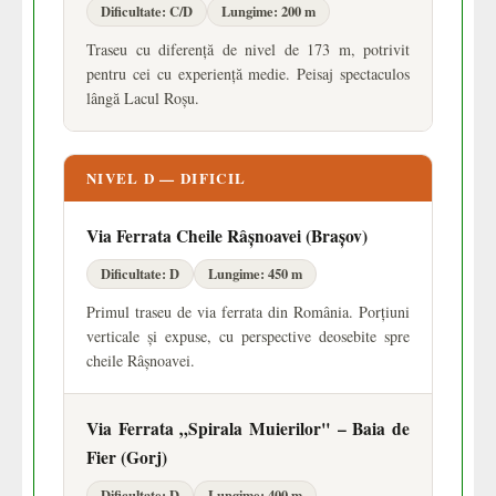
Dificultate: C/D
Lungime: 200 m
Traseu cu diferență de nivel de 173 m, potrivit
pentru cei cu experiență medie. Peisaj spectaculos
lângă Lacul Roșu.
NIVEL D — DIFICIL
Via Ferrata Cheile Râșnoavei (Brașov)
Dificultate: D
Lungime: 450 m
Primul traseu de via ferrata din România. Porțiuni
verticale și expuse, cu perspective deosebite spre
cheile Râșnoavei.
Via Ferrata „Spirala Muierilor" – Baia de
Fier (Gorj)
Dificultate: D
Lungime: 400 m