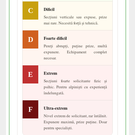
Dificil
C
Secțiuni verticale sau expuse, prize
mai rare. Necesită forță și tehnică.
Foarte dificil
D
Pereți abrupți, puține prize, multă
expunere. Echipament complet
necesar.
Extrem
E
Secțiuni foarte solicitante fizic și
psihic. Pentru alpiniști cu experiență
îndelungată.
Ultra-extrem
F
Nivel extrem de solicitant, rar întâlnit.
Expunere maximă, prize puține. Doar
pentru specialiști.