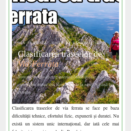
VIA FERRATA · GHID DE CLASIFICARE
Clasificarea traseelor de
Via Ferrata
Sisteme de clasificare internaționale și cele mai
cunoscute trasee din România, de la nivel A până la
extrem.
Clasificarea traseelor de via ferrata se face pe baza
dificultății tehnice, efortului fizic, expunerii și duratei. Nu
există un sistem unic internațional, dar iată cele mai