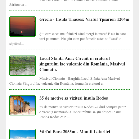
Săritoarea ...
Grecia - Insula Thassos: Vârful Ypsarion 1204m
.
Știi care e cea mai faină zi când mergi la mare? E aia în care
urci pe munte. Nu știu cum pot femeile astea să "zacă" o
săptămâ...
Lacul Sfanta Ana: Circuit în craterul
singurului lac vulcanic din România, Masivul
Ciomatu.
Masivul Ciomatu · Harghita Lacul Sfânta Ana Masivul
Ciomatu Singurul lac vulcanic din România, format în craterul u...
35 de motive sa vizitezi insula Rodos
35 de motive să vizitezi insula Rodos – Ghid complet pentru
o vacanță memorabilă Tot ce trebuie să știi despre Insula
Rodos Rodos este ...
Vârful Bora 2055m - Muntii Latoritei