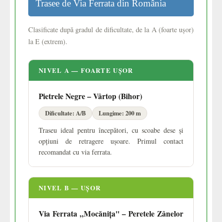
Trasee de Via Ferrata din România
Clasificate după gradul de dificultate, de la A (foarte ușor)
la E (extrem).
NIVEL A — FOARTE UȘOR
Pietrele Negre – Vârtop (Bihor)
Dificultate: A/B
Lungime: 200 m
Traseu ideal pentru începători, cu scoabe dese și
opțiuni de retragere ușoare. Primul contact
recomandat cu via ferrata.
NIVEL B — UȘOR
Via Ferrata „Mocănița" – Peretele Zânelor