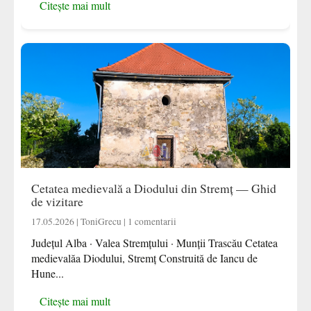
Citește mai mult
Cetatea medievală a Diodului din Stremț — Ghid
de vizitare
17.05.2026 | ToniGrecu | 1 comentarii
Județul Alba · Valea Stremțului · Munții Trascău Cetatea
medievalăa Diodului, Stremț Construită de Iancu de
Hune...
Citește mai mult