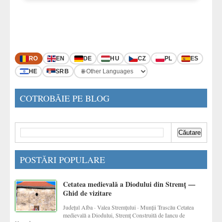
RO
EN
DE
HU
CZ
PL
ES
HE
SRB
COTROBĂIE PE BLOG
POSTĂRI POPULARE
Cetatea medievală a Diodului din Stremț —
Ghid de vizitare
Județul Alba · Valea Stremțului · Munții Trascău Cetatea
medievală a Diodului, Stremț Construită de Iancu de