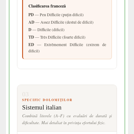
Clasificarea franceză
PD
— Peu Difficile (puțin dificil)
AD
— Assez Difficile (destul de dificil)
D
— Difficile (dificil)
TD
— Très Difficile (foarte dificil)
ED
— Extrêmement Difficile (extrem de
dificil)
03
SPECIFIC DOLOMIȚILOR
Sistemul italian
Combină literele (A–F) cu evaluări de durată și
dificultate. Mai detaliat în privința efortului fizic.