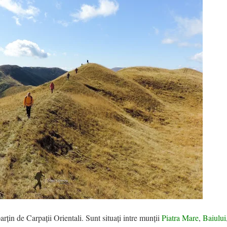
țin de Carpații Orientali. Sunt situați intre munții
Piatra Mare
,
Baiului