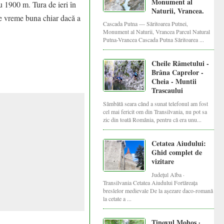
Monument al
u 1900 m. Tura de ieri în
Naturii, Vrancea.
de vreme buna chiar dacă a
Cascada Putna — Săritoarea Putnei,
Monument al Naturii, Vrancea Parcul Natural
Putna-Vrancea Cascada Putna Săritoarea ...
Cheile Râmetului -
Brâna Caprelor -
Cheia - Muntii
Trascaului
Sâmbătă seara când a sunat telefonul am fost
cel mai fericit om din Transilvania, nu pot sa
zic din toată România, pentru că era unu...
Cetatea Aiudului:
Ghid complet de
vizitare
Județul Alba ·
Transilvania Cetatea Aiudului Fortăreața
breslelor medievale De la așezare daco-romană
la cetate a ...
Tinovul Mohoș ·