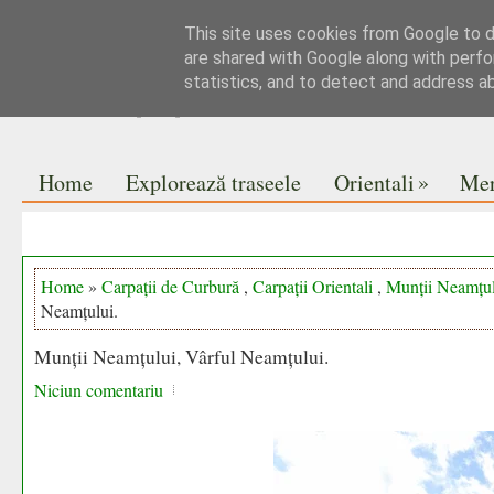
This site uses cookies from Google to de
Jurnal de drumeții
are shared with Google along with perfo
statistics, and to detect and address a
Pe vise nu se pune praful
»
Home
Explorează traseele
Orientali
Mer
Home
»
Carpații de Curbură
,
Carpații Orientali
,
Munții Neamțul
Neamțului.
Munții Neamțului, Vârful Neamțului.
Niciun comentariu