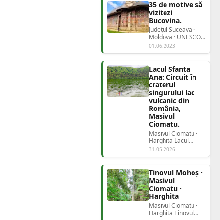
35 de motive să
vizitezi
Bucovina.
Județul Suceava ·
Moldova · UNESCO
35 de motive să
01.06.2023
vizitezi BucovinaȚa...
Lacul Sfanta
Ana: Circuit în
craterul
singurului lac
vulcanic din
România,
Masivul
Ciomatu.
Masivul Ciomatu ·
Harghita Lacul
Sfânta AnaMasivul
31.05.2026
Ciomatu Singurul...
Tinovul Mohoș ·
Masivul
Ciomatu ·
Harghita
Masivul Ciomatu ·
Harghita Tinovul