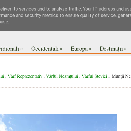
liver its services and to analyze traffic. Your IP address and us
rmance and security metrics to ensure quality of service, gene
buse.
»
»
»
»
idionali
Occidentali
Europa
Destinații
ui
,
Vârf Reprezentativ
,
Vârful Neamțului
,
Vârful Șteviei
» Munții Nea