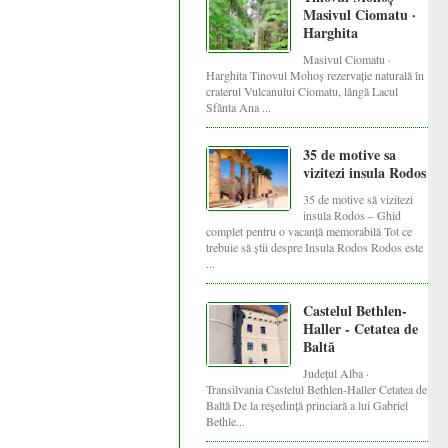
Masivul Ciomatu ·
Harghita
Masivul Ciomatu ·
Harghita Tinovul Mohoș rezervație naturală în
craterul Vulcanului Ciomatu, lângă Lacul
Sfânta Ana ...
35 de motive sa
vizitezi insula Rodos
35 de motive să vizitezi
insula Rodos – Ghid
complet pentru o vacanță memorabilă Tot ce
trebuie să știi despre Insula Rodos Rodos este
...
Castelul Bethlen-
Haller - Cetatea de
Baltă
Județul Alba ·
Transilvania Castelul Bethlen-Haller Cetatea de
Baltă De la reședință princiară a lui Gabriel
Bethle...