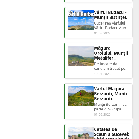
Munților Blestemați.
Alpii Dina...
Vârful Budacu -
Munții Bistriței.
Cucerirea vârfului
Vârful BudacuMunții
Bistriței Aventură în
04.05.2024
Munți...
Măgura
Uroiului, Munții
Metaliferi.
De fiecare data
când am trecut pe
aici, revenind de pe
10.04.2023
alte trasee turistice,
indiferent d...
Vârful Măgura
Berzunți, Munții
Berzunți.
Munții Berzunți fac
parte din Grupa
Carpaților Moldo-
01.05.2023
Transilvani si aparțin
de Carpații Or...
Cetatea de
Scaun a Sucevei: