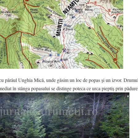
u pârâul Unghia Mică, unde găsim un loc de popas și un izvor. Drumul
ediat în stânga popasului se distinge poteca ce urca pieptiș prin pădur