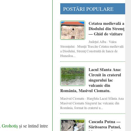
POSTĂRI POPULARE
Cetatea medievală a
Diodului din Stremț
— Ghid de vizitare
Județul Alba · Valea
Stremțului · Munții Trascău Cetatea medievală
a Diodului, Stremț Construită de Iancu de
Hunedoa...
Lacul Sfanta Ana:
Circuit în craterul
singurului lac
vulcanic din
România, Masivul Ciomatu.
Masivul Ciomatu · Harghita Lacul Sfânta Ana
Masivul Ciomatu Singurul lac vulcanic din
România, format în craterul u...
Cascada Putna —
,
Grohotiș
și se întind între
Săritoarea Putnei,