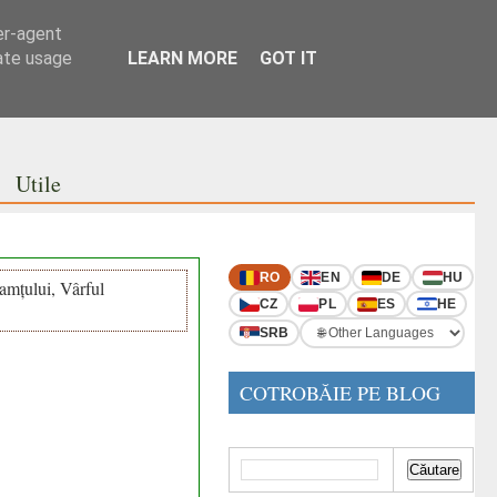
er-agent
rate usage
LEARN MORE
GOT IT
Utile
RO
EN
DE
HU
mțului, Vârful
CZ
PL
ES
HE
SRB
COTROBĂIE PE BLOG