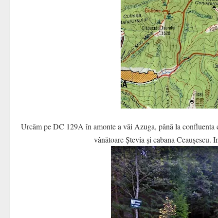
Urcăm pe DC 129A în amonte a văi Azuga, până la confluenta c
vânătoare Ștevia și cabana Ceaușescu. Im