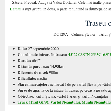
Săcele, Predeal, Azuga și Valea Doftanei. Cele mai înalte piscu
Baiului
a rupt grupul în două, o parte renunțând la drumeția de az
Traseu 
DC129A - Culmea Șteviei - vârful Șt
Data:
27 septembrie 2020
Coordonate intrare în traseu:
45°27'08.9"N 25°39'16.9"
Durata:
6h47'
Distanta parcursa: 14.93km
Diferențe de nivel:
900m
Dificultate:
mediu
Starea marcajelor:
nemarcat ( de pe vârful Ștevia pe vârfu
Surse de apa:
izvor la intrare în traseu, pe creasta nu este a
Obiective:
vârful Ștevia, vârful Pâraie și vârful Neamțului
Track (Trail GPS): Vârful Neamțului, Munții Neamțului