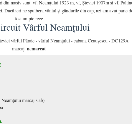
ri din masiv sunt: vf. Neamțului 1923 m, vf, Șteviei 1907m și vf. Paltin
i. Dacă ieri ne spulbera vântul și gândurile din cap, azi am avut parte 
fost un pic rece.
circuit Vârful Neamțului
eviei vârful Pâraie - vârful Neamțului - cabana Ceaușescu - DC129A
nemarcat
marcaj:
E
l Neamțului marcaj slab)
pa
.