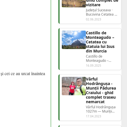
Ghid complet de
vizitare
Județul Suceava ·
Bucovina Cetatea de
Scaun a
02.06.2023
SuceveiFortăreața
care n...
Castillo de
Monteagudo –
Cetatea cu
statuia lui Isus
din Murcia
Castillo de
Monteagudo –
Cetatea cu statuia
16.09.2025
lui Isus din Murcia |
i cei ce au urcat înaintea
Jurnal de Drumeții...
Vârful
Hodrângușa -
Munții Pădurea
Craiului - ghid
complet traseu
nemarcat
Vârful Hodrângușa
1027m — Munții
Pădurea Craiului —
17.04.2023
Ghid traseu
nemarcat...