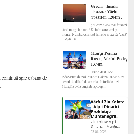
Grecia - Insula
Thassos: Vârful
Ypsarion 1204m .
Știi care e cea mai faină zi
când mergi la mare? E aia în care urci pe
munte. Nu știu cum pot femeile astea să "zacă"
o săptămâ...
Munții Poiana
Rusca, Vârful Padeș
1374m.
Fiind destul de
îndepărtați de noi, Munții Poiana Ruscă sunt
 continuă spre cabana de
destul de dificil de abordat în tură de o zi.
e.
Situați la o distanță de aproap...
Vârful Zla Kolata
- Alpii Dinarici -
Prokletije -
Muntenegru.
Zla Kolata: Alpii
Dinarici - Munții
Prokletije - Legenda
03.08.2023