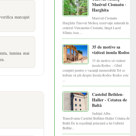
Masivul Ciomatu ·
Harghita
 verifica marcajul
Masivul Ciomatu ·
Harghita Tinovul Mohoș rezervație naturală în
craterul Vulcanului Ciomatu, lângă Lacul
Sfânta Ana ...
35 de motive sa
vizitezi insula Rodos
zuta, lumina mai
eu.
35 de motive să vizitezi
insula Rodos – Ghid
complet pentru o vacanță memorabilă Tot ce
trebuie să știi despre Insula Rodos Rodos este
...
Castelul Bethlen-
Haller - Cetatea de
Baltă
Județul Alba ·
Transilvania Castelul Bethlen-Haller Cetatea de
Baltă De la reședință princiară a lui Gabriel
Bethle...