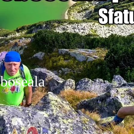
oboseala
ipament