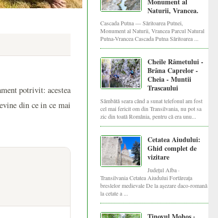
Monument al
Naturii, Vrancea.
Cascada Putna — Săritoarea Putnei,
Monument al Naturii, Vrancea Parcul Natural
Putna-Vrancea Cascada Putna Săritoarea ...
Cheile Râmetului -
Brâna Caprelor -
Cheia - Muntii
Trascaului
ament potrivit: acestea
Sâmbătă seara când a sunat telefonul am fost
devine din ce in ce mai
cel mai fericit om din Transilvania, nu pot sa
zic din toată România, pentru că era unu...
Cetatea Aiudului:
Ghid complet de
vizitare
Județul Alba ·
Transilvania Cetatea Aiudului Fortăreața
breslelor medievale De la așezare daco-romană
la cetate a ...
Tinovul Mohoș ·