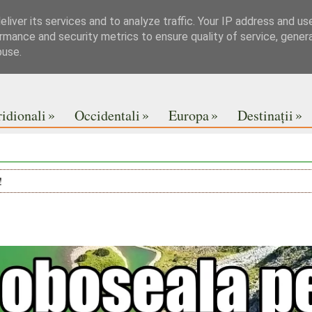
liver its services and to analyze traffic. Your IP address and us
rmance and security metrics to ensure quality of service, gene
buse.
»
»
»
»
idionali
Occidentali
Europa
Destinații
!