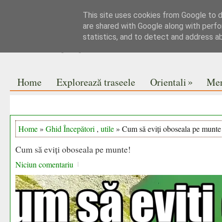
This site uses cookies from Google to de
Jurnal de drumeții
are shared with Google along with perfo
statistics, and to detect and address a
Pe vise nu se pune praful
»
Home
Explorează traseele
Orientali
Mer
Home
»
Ghid Începători
,
utile
» Cum să eviți oboseala pe munte
Cum să eviți oboseala pe munte!
Niciun comentariu