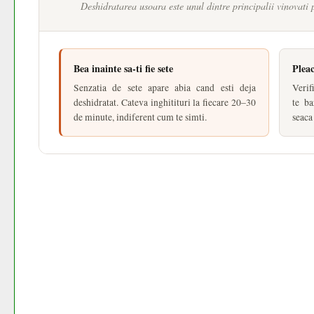
Deshidratarea usoara este unul dintre principalii vinovati
Bea inainte sa-ti fie sete
Plea
Senzatia de sete apare abia cand esti deja
Verif
deshidratat. Cateva inghitituri la fiecare 20–30
te b
de minute, indiferent cum te simti.
seaca