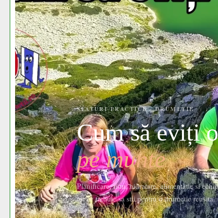
SFATURI PRACTICE · DRUMETIE
Cum să eviți 
pe munte
Planificare, ritm, hidratare, alimentatie si ech
tot ce trebuie sa stii pentru o drumetie reusita.