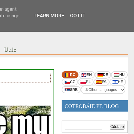
er-agent
rate usage
LEARN MORE
GOT IT
Utile
RO
EN
DE
HU
CZ
PL
ES
HE
SRB
COTROBĂIE PE BLOG