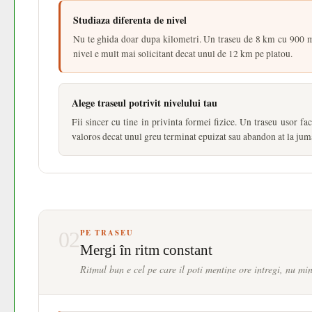
Studiaza diferenta de nivel
Nu te ghida doar dupa kilometri. Un traseu de 8 km cu 900 m
nivel e mult mai solicitant decat unul de 12 km pe platou.
Alege traseul potrivit nivelului tau
Fii sincer cu tine in privinta formei fizice. Un traseu usor fa
valoros decat unul greu terminat epuizat sau abandon at la jum
02
PE TRASEU
Mergi în ritm constant
Ritmul bun e cel pe care il poti mentine ore intregi, nu min