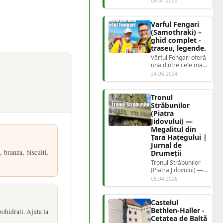
08.07.2025
Există t...
Varful Fengari
(Samothraki) –
ghid complet -
traseu, legende.
Vârful Fengari oferă
una dintre cele mai
spectaculoase
24.06.2024
experiențe de
drumeție din între...
Tronul
Străbunilor
(Piatra
Jidovului) —
Megalitul din
Țara Hațegului |
Jurnal de
 branza, biscuiti.
Drumeții
Tronul Străbunilor
(Piatra Jidovului) —
Megalitul din Țara
05.04.2026
Hațegului | Jurnal
de Drumeții...
Castelul
Bethlen-Haller -
ohidrati. Ajuta la
Cetatea de Baltă