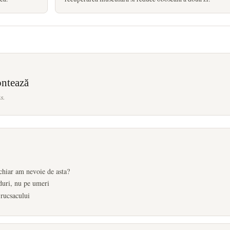
ontează
s.
: chiar am nevoie de asta?
lduri, nu pe umeri
 rucsacului