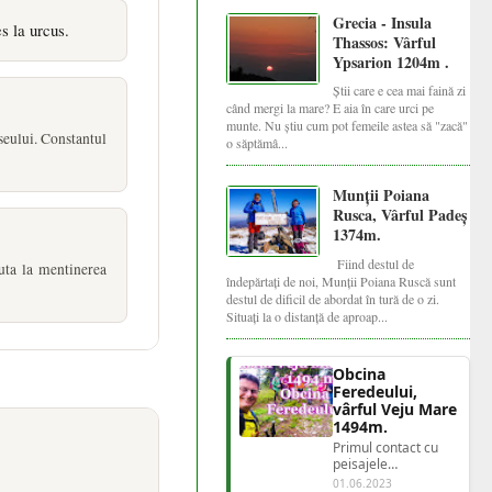
Grecia - Insula
s la urcus.
Thassos: Vârful
Ypsarion 1204m .
Știi care e cea mai faină zi
când mergi la mare? E aia în care urci pe
munte. Nu știu cum pot femeile astea să "zacă"
seului. Constantul
o săptămâ...
Munții Poiana
Rusca, Vârful Padeș
1374m.
Fiind destul de
uta la mentinerea
îndepărtați de noi, Munții Poiana Ruscă sunt
destul de dificil de abordat în tură de o zi.
Situați la o distanță de aproap...
Obcina
Feredeului,
vârful Veju Mare
1494m.
Primul contact cu
peisajele
bucovinene a fost
01.06.2023