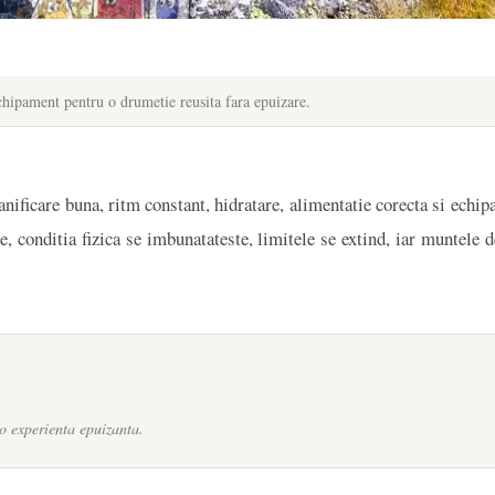
echipament pentru o drumetie reusita fara epuizare.
anificare buna, ritm constant, hidratare, alimentatie corecta si echip
re, conditia fizica se imbunatateste, limitele se extind, iar muntele 
-o experienta epuizanta.