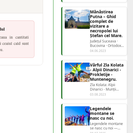
copleșitor. Munții nu
erau abrupți, ci
blân...
Mănăstirea
Putna – Ghid
complet de
vizitare a
lul
necropolei lui
Ștefan cel Mare.
aua in cantitati
Județul Suceava ·
i ceaiul cald sunt
Bucovina · Ortodox
eu.
Mănăstirea
04.06.2023
PutnaNecropola
voievoz...
Vârful Zla Kolata
- Alpii Dinarici -
Prokletije -
Muntenegru.
Zla Kolata: Alpii
Dinarici - Munții
Prokletije - Legenda
03.08.2023
Munților Blestemați.
Alpii Dina...
Legendele
montane se
nasc cu noi.
Legendele montane
se nasc cu noi —
Pușcați într-o aripă