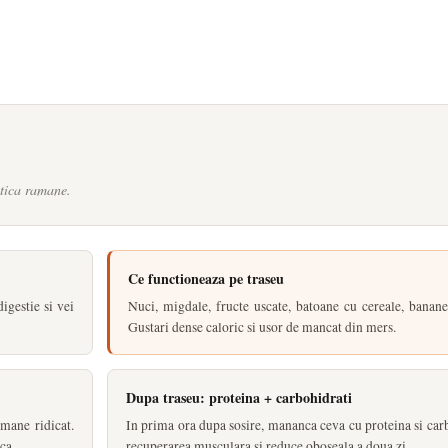
etica ramane.
Ce functioneaza pe traseu
gestie si vei
Nuci, migdale, fructe uscate, batoane cu cereale, banane,
Gustari dense caloric si usor de mancat din mers.
Dupa traseu: proteina + carbohidrati
mane ridicat.
In prima ora dupa sosire, mananca ceva cu proteina si carb
ca.
recuperarea musculara si reduce oboseala a doua zi.