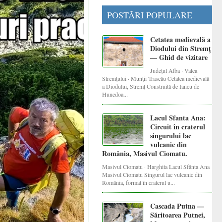
POSTĂRI POPULARE
Cetatea medievală a
Diodului din Stremț
— Ghid de vizitare
Județul Alba · Valea
Stremțului · Munții Trascău Cetatea medievală
a Diodului, Stremț Construită de Iancu de
Hunedoa...
Lacul Sfanta Ana:
Circuit în craterul
singurului lac
vulcanic din
România, Masivul Ciomatu.
Masivul Ciomatu · Harghita Lacul Sfânta Ana
Masivul Ciomatu Singurul lac vulcanic din
România, format în craterul u...
Cascada Putna —
Săritoarea Putnei,