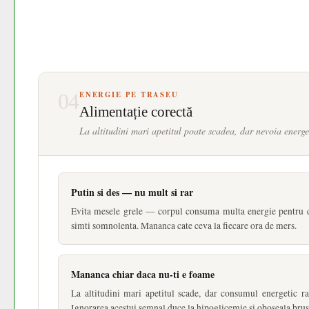
04
ENERGIE PE TRASEU
Alimentație corectă
La altitudini mari apetitul poate scadea, dar nevoia energ
Putin si des — nu mult si rar
Evita mesele grele — corpul consuma multa energie pentru di
simti somnolenta. Mananca cate ceva la fiecare ora de mers.
Mananca chiar daca nu-ti e foame
La altitudini mari apetitul scade, dar consumul energetic ra
Ignorarea acestui semnal duce la hipoglicemie si oboseala brus