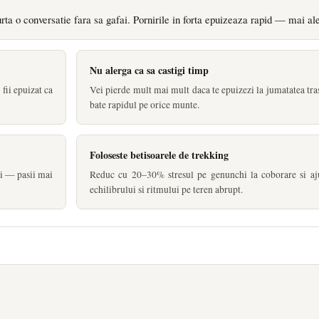
urta o conversatie fara sa gafai. Pornirile in forta epuizeaza rapid — mai ale
Nu alerga ca sa castigi timp
fii epuizat ca
Vei pierde mult mai mult daca te epuizezi la jumatatea tra
bate rapidul pe orice munte.
Foloseste betisoarele de trekking
hi — pasii mai
Reduc cu 20–30% stresul pe genunchi la coborare si aj
echilibrului si ritmului pe teren abrupt.