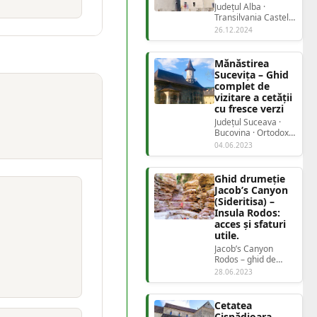
Județul Alba ·
Transilvania Castelul
Bethlen-
26.12.2024
HallerCetatea de
Baltă...
Mănăstirea
Sucevița – Ghid
complet de
vizitare a cetății
cu fresce verzi
Județul Suceava ·
Bucovina · Ortodox
Mănăstirea
04.06.2023
SucevițaCetatea cu
fresc...
Ghid drumeție
Jacob’s Canyon
(Sideritisa) –
Insula Rodos:
acces și sfaturi
utile.
Jacob’s Canyon
Rodos – ghid de
drumeție prin
28.06.2023
canionul sălbatic din
vestul insulei Dacă
eș...
Cetatea
Cișnădioara —