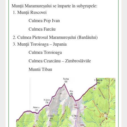
Munții Maramureșului se împarte în subgrupele:
Munții Ruscovei
Culmea Pop Ivan
Culmea Farcău
Culmea Pietrosul Maramureșului (Bardăului)
Munţii Toroioaga – Jupania
Culmea Toroioaga
Culmea Cearcănu – Zimbroslăviile
Muntii Tibau