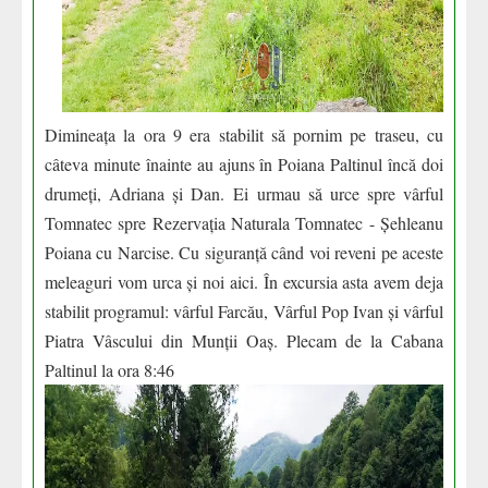
Dimineața la ora 9 era stabilit să pornim pe traseu, cu
câteva minute înainte au ajuns în Poiana Paltinul încă doi
drumeți, Adriana și Dan. Ei urmau să urce spre vârful
Tomnatec spre Rezervația Naturala Tomnatec - Șehleanu
Poiana cu Narcise. Cu siguranță când voi reveni pe aceste
meleaguri vom urca și noi aici. În excursia asta avem deja
stabilit programul: vârful Farcău, Vârful Pop Ivan și vârful
Piatra Vâscului din Munții Oaș.
Plecam de la Cabana
Paltinul la ora 8:46