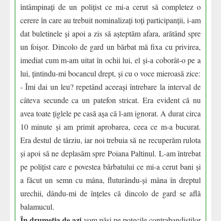
întâmpinați de un polițist ce mi-a cerut să completez o
cerere în care au trebuit nominalizați toți participanții, i-am
dat buletinele și apoi a zis să așteptăm afara, arătând spre
un foișor. Dincolo de gard un bărbat mă fixa cu privirea,
imediat cum m-am uitat în ochii lui, el și-a coborât-o pe a
lui, țintindu-mi bocancul drept, și cu o voce mieroasă zice:
- Îmi dai un leu? repetând aceeași întrebare la interval de
câteva secunde ca un patefon stricat. Era evident că nu
avea toate țiglele pe casă așa că l-am ignorat. A durat circa
10 minute și am primit aprobarea, ceea ce m-a bucurat.
Era destul de târziu, iar noi trebuia să ne recuperăm rulota
și apoi să ne deplasăm spre Poiana Paltinul. L-am întrebat
pe polițist care e povestea bărbatului ce mi-a cerut bani și
a făcut un semn cu mâna, fluturându-și mâna în dreptul
urechii, dându-mi de înțeles că dincolo de gard se află
balamucul.
În drumeția de azi
vom păși pe potecile contrabandiștilor