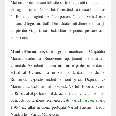
Mai nou potecile sunt folosite și de emigranții din Ucraina
ce fug din calea războiului, încercând să treacă fraudulos
în România fugind de încorporare, în țara vecină este
instaurată legea marțială. Din păcate unii dintre ei chiar și-
au pierdut viața, iarnă fiind, chiar pe poteca pe care vom
coborî noi.
Munții Maramureș
sunt o grupă muntoasă a Carpaților
Maramureșului și Bucovinei, aparținând de Carpații
Orientali. Se întind în cea mai mare parte pe teritoriul
actual al Ucrainei, și în sud pe teritoriul nordic al
României, respectiv închid la nord și est Depresiunea
Maramureș. Cel mai înalt pisc este Vârful Hovârla, având
2.061 m, aflat pe teritoriul de azi al Ucrainei. Cel mai înalt
punct de pe teritoriul românesc este
vârful Farcău
, având
1.957 m, aflat în zona protejată Vârful Farcău - Lacul
Vinderelu - Vârful Mihailecu.