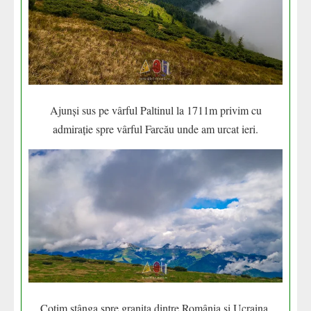
Ajunși sus pe vârful Paltinul la 1711m privim cu
admirație spre vârful Farcău unde am urcat ieri.
Cotim stânga spre granița dintre România și Ucraina.