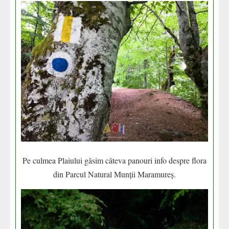
Pe culmea Plaiului găsim câteva panouri info despre flora
din Parcul Natural Munții Maramureș.