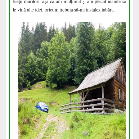
bieții muritori, așa că am mulțumit și am plecat înainte să
le vină alte idei, oricum trebuia să-mi instalez tabăra.