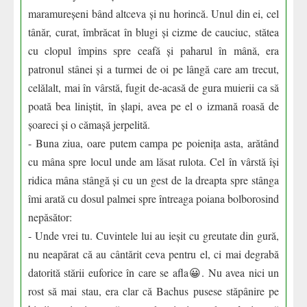
maramureșeni bând altceva și nu horincă. Unul din ei, cel
tânăr, curat, îmbrăcat în blugi și cizme de cauciuc, stătea
cu clopul împins spre ceafă și paharul în mână, era
patronul stânei și a turmei de oi pe lângă care am trecut,
celălalt, mai în vârstă, fugit de-acasă de gura muierii ca să
poată bea liniștit, în șlapi, avea pe el o izmană roasă de
șoareci și o cămașă jerpelită.
- Buna ziua, oare putem campa pe poienița asta, arătând
cu mâna spre locul unde am lăsat rulota. Cel în vârstă își
ridica mâna stângă și cu un gest de la dreapta spre stânga
îmi arată cu dosul palmei spre întreaga poiana bolborosind
nepăsător:
- Unde vrei tu. Cuvintele lui au ieșit cu greutate din gură,
nu neapărat că au cântărit ceva pentru el, ci mai degrabă
datorită stării euforice în care se afla😀. Nu avea nici un
rost să mai stau, era clar că Bachus pusese stăpânire pe