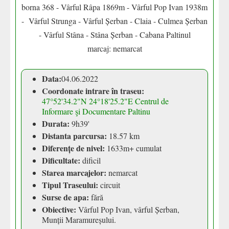
borna 368 - Vârful Râpa 1869m - Vârful Pop Ivan 1938m
- Vârful Strunga - Vârful Șerban - Claia - Culmea Șerban
- Vârful Stâna - Stâna Șerban - Cabana Paltinul
marcaj: nemarcat
Data:
04.06.2022
Coordonate intrare în traseu:
47°52'34.2"N 24°18'25.2"E
Centrul de
Informare şi Documentare Paltinu
Durata:
9h39'
Distanta parcursa:
18.57 km
Diferențe de nivel:
1633m+ cumulat
Dificultate:
dificil
Starea marcajelor:
nemarcat
Tipul Traseului:
circuit
Surse de apa:
fără
Obiective:
Vârful Pop Ivan, vârful Șerban,
Munții Maramureșului.