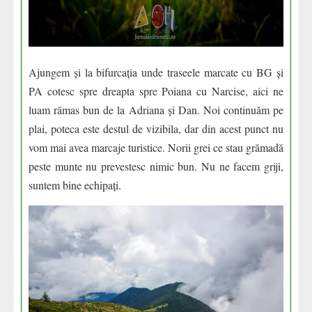
Ajungem și la bifurcația unde traseele marcate cu BG și
PA cotesc spre dreapta spre Poiana cu Narcise, aici ne
luam rămas bun de la Adriana și Dan. Noi continuăm pe
plai, poteca este destul de vizibila, dar din acest punct nu
vom mai avea marcaje turistice. Norii grei ce stau grămadă
peste munte nu prevestesc nimic bun. Nu ne facem griji,
suntem bine echipați.