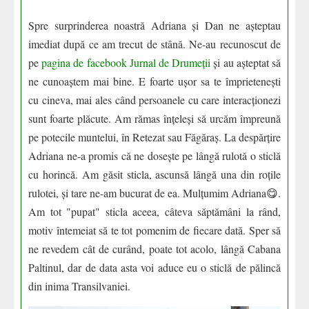
Spre surprinderea noastră Adriana și Dan ne așteptau
imediat după ce am trecut de stână. Ne-au recunoscut de
pe
pagina de facebook Jurnal de Drumeții
și au așteptat să
ne cunoaștem mai bine. E foarte ușor sa te împrietenești
cu cineva, mai ales când persoanele cu care interacționezi
sunt foarte plăcute. Am rămas înțeleși să urcăm împreună
pe potecile muntelui, în Retezat sau Făgăraș. La despărțire
Adriana ne-a promis că ne dosește pe lângă rulotă o sticlă
cu horincă. Am găsit sticla, ascunsă lângă una din roțile
rulotei, și tare ne-am bucurat de ea. Mulțumim Adriana😋.
Am tot "pupat" sticla aceea, câteva săptămâni la rând,
motiv întemeiat să te tot pomenim de fiecare dată. Sper să
ne revedem cât de curând, poate tot acolo, lângă Cabana
Paltinul, dar de data asta voi aduce eu o sticlă de pălincă
din inima Transilvaniei.