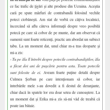
ce fac trafic de țigări și alte produse din Ucraina. Aceștia
cară pe spate mărfuri de contrabandă folosind vechile
poteci ciobănești. Am stat de vorbă cu câțiva localnici,
încercând să aflu câteva informații despre vreo posibilă
potecă pe care să cobor de pe munte, dar am observat că
oamenii sunt foarte reticenți, practic am abordat un subiect
tabu. La un moment dat, unul chiar m-a tras deoparte și
mi-a zis:
- Tu pe ăla îl întrebi despre potecile contrabandiștilor, ăla
a făcut doi ani de pușcărie pentru asta. Toate potecile
sunt folosite de ei.
Aveam foarte puține detalii despre
Culmea Șerban pe care intenționam să cobor, iar
întrebările mele s-au dovedit a fi destul de deranjante,
chiar dacă în spatele lor era doar setea de cunoaștere. La
un moment dat și Erika mi-a zis să-mi văd de treabă că
poate iau bătaie.