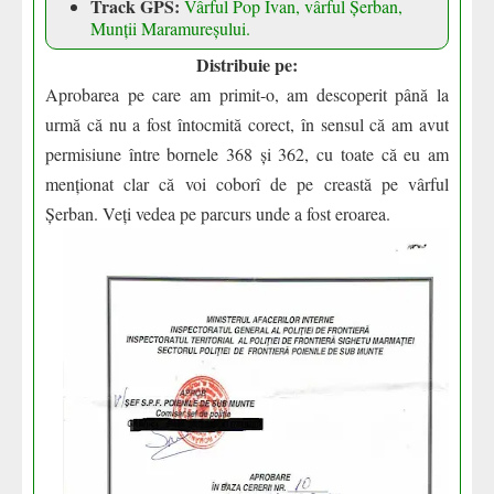
Track GPS:
Vârful Pop Ivan, vârful Șerban,
Munții Maramureșului.
Distribuie pe:
Aprobarea pe care am primit-o, am descoperit până la
urmă că nu a fost întocmită corect, în sensul că am avut
permisiune între bornele 368 și 362, cu toate că eu am
menționat clar că voi coborî de pe creastă pe vârful
Șerban. Veți vedea pe parcurs unde a fost eroarea.