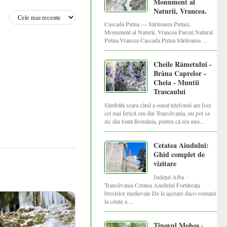
Monument al
Naturii, Vrancea.
Cascada Putna — Săritoarea Putnei,
Monument al Naturii, Vrancea Parcul Natural
Putna-Vrancea Cascada Putna Săritoarea ...
Cheile Râmetului -
Brâna Caprelor -
Cheia - Muntii
Trascaului
Sâmbătă seara când a sunat telefonul am fost
cel mai fericit om din Transilvania, nu pot sa
zic din toată România, pentru că era unu...
Cetatea Aiudului:
Ghid complet de
vizitare
Județul Alba ·
Transilvania Cetatea Aiudului Fortăreața
breslelor medievale De la așezare daco-romană
la cetate a ...
Tinovul Mohoș ·