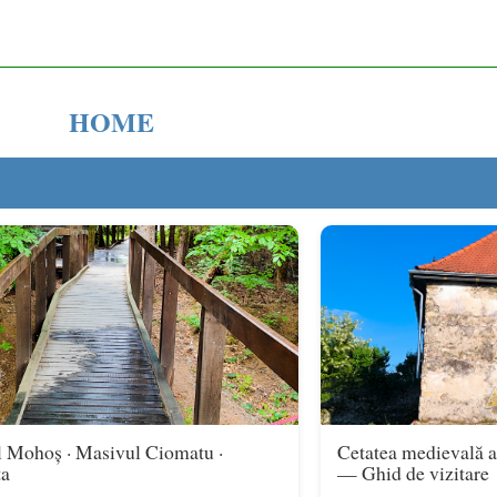
HOME
 Mohoș · Masivul Ciomatu ·
Cetatea medievală a
ta
— Ghid de vizitare