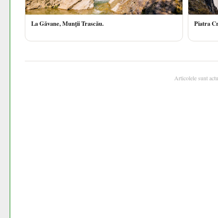
La Găvane, Munții Trascău.
Piatra Cr
Articolele sunt act