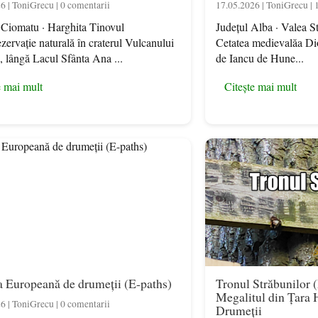
6 | ToniGrecu | 0 comentarii
17.05.2026 | ToniGrecu | 
Ciomatu · Harghita Tinovul
Județul Alba · Valea S
ervație naturală în craterul Vulcanului
Cetatea medievalăa Dio
 lângă Lacul Sfânta Ana ...
de Iancu de Hune...
e mai mult
Citește mai mult
 Europeană de drumeții (E-paths)
Tronul Străbunilor 
Megalitul din Țara H
6 | ToniGrecu | 0 comentarii
Drumeții