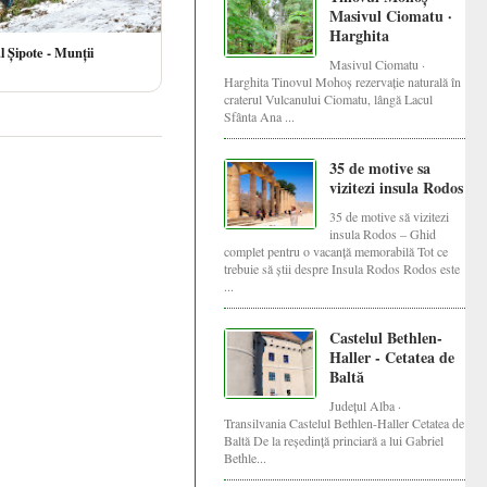
Masivul Ciomatu ·
Harghita
 Șipote - Munții
Masivul Ciomatu ·
Harghita Tinovul Mohoș rezervație naturală în
craterul Vulcanului Ciomatu, lângă Lacul
Sfânta Ana ...
35 de motive sa
vizitezi insula Rodos
35 de motive să vizitezi
insula Rodos – Ghid
complet pentru o vacanță memorabilă Tot ce
trebuie să știi despre Insula Rodos Rodos este
...
Castelul Bethlen-
Haller - Cetatea de
Baltă
Județul Alba ·
Transilvania Castelul Bethlen-Haller Cetatea de
Baltă De la reședință princiară a lui Gabriel
Bethle...