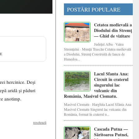
POSTĂRI POPULARE
Cetatea medievală a
Diodului din Stremț
— Ghid de vizitare
Județul Alba · Valea
Stremțului · Munții Trascău Cetatea medievală
a Diodului, Stremț Construită de Iancu de
TE
Hunedoa...
Lacul Sfanta Ana:
Circuit în craterul
zei hercinice. Deși
singurului lac
epă aridă și păduri
vulcanic din
România, Masivul Ciomatu.
ice anotimp.
Masivul Ciomatu · Harghita Lacul Sfânta Ana
Masivul Ciomatu Singurul lac vulcanic din
România, format în craterul u...
resetează
Cascada Putna —
Săritoarea Putnei,