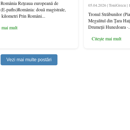
: România Rețeaua europeană de
05.04.2026 | ToniGrecu | 
 (E-paths)România: două magistrale,
Tronul Străbunilor (Pi
 kilometri Prin Români...
Megalitul din Țara Haț
Drumeții Hunedoara ·..
e mai mult
Citește mai mult
Vezi mai multe postări