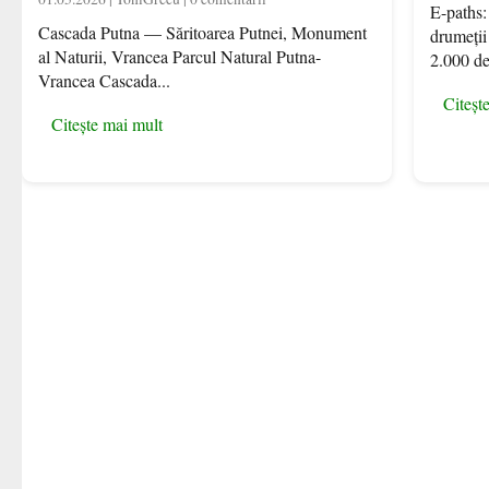
E-paths
Cascada Putna — Săritoarea Putnei, Monument
drumeții
al Naturii, Vrancea Parcul Natural Putna-
2.000 de
Vrancea Cascada...
Citeșt
Citește mai mult