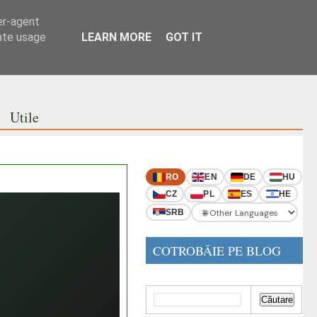
er-agent
rate usage
LEARN MORE
GOT IT
Utile
RO
EN
DE
HU
CZ
PL
ES
HE
SRB
COTROBĂIE PE BLOG