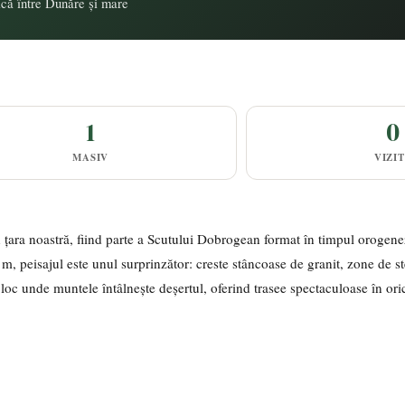
ică între Dunăre și mare
1
0
MASIV
VIZI
țara noastră, fiind parte a Scutului Dobrogean format în timpul orogene
m, peisajul este unul surprinzător: creste stâncoase de granit, zone de st
 loc unde muntele întâlnește deșertul, oferind trasee spectaculoase în or