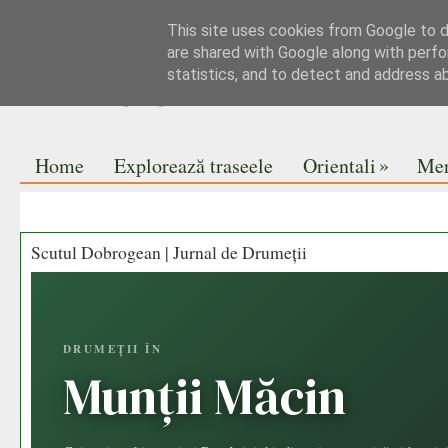
This site uses cookies from Google to de
Jurnal de drumeții
are shared with Google along with perfo
statistics, and to detect and address a
Pe vise nu se pune praful
»
Home
Explorează traseele
Orientali
Mer
Scutul Dobrogean | Jurnal de Drumeții
DRUMEȚII ÎN
Munții Măcin