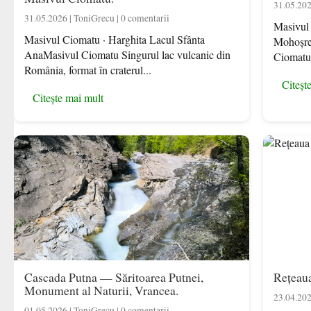
31.05.202
31.05.2026 | ToniGrecu | 0 comentarii
Masivul 
Masivul Ciomatu · Harghita Lacul Sfânta
Mohoșrez
AnaMasivul Ciomatu Singurul lac vulcanic din
Ciomatu,
România, format în craterul...
Citeșt
Citește mai mult
Cascada Putna — Săritoarea Putnei,
Rețeaua
Monument al Naturii, Vrancea.
23.04.202
01.05.2026 | ToniGrecu | 0 comentarii