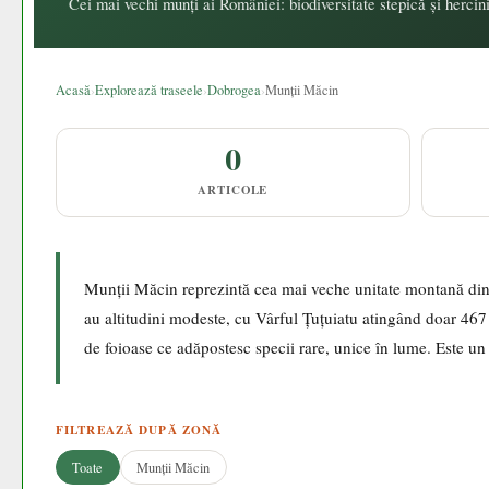
Cei mai vechi munți ai României: biodiversitate stepică și hercin
Acasă
›
Explorează traseele
›
Dobrogea
›
Munții Măcin
0
ARTICOLE
Munții Măcin reprezintă cea mai veche unitate montană din 
au altitudini modeste, cu Vârful Țuțuiatu atingând doar 467 
de foioase ce adăpostesc specii rare, unice în lume. Este un
FILTREAZĂ DUPĂ ZONĂ
Toate
Munții Măcin