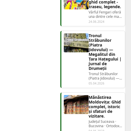
ghid complet -
traseu, legende.
Vârful Fengari oferă
una dintre cele mai
spectaculoase
24.06.2024
experiențe de
drumeție din între...
Tronul
Străbunilor
(Piatra
Jidovului) —
Megalitul din
Țara Hațegului |
Jurnal de
Drumeții
Tronul Străbunilor
(Piatra Jidovului) —
Megalitul din Țara
05.04.2026
Hațegului | Jurnal
de Drumeții...
Mănăstirea
Moldovița: Ghid
complet, istoric
și sfaturi de
vizitare.
Județul Suceava ·
Bucovina · Ortodox
Mănăstirea