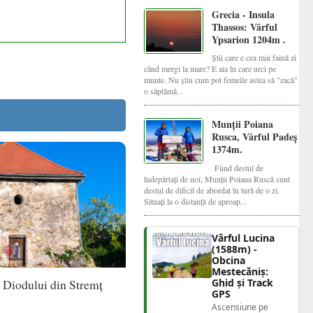
Grecia - Insula
Thassos: Vârful
Ypsarion 1204m .
Știi care e cea mai faină zi
când mergi la mare? E aia în care urci pe
munte. Nu știu cum pot femeile astea să "zacă"
o săptămâ...
Munții Poiana
Rusca, Vârful Padeș
1374m.
Fiind destul de
îndepărtați de noi, Munții Poiana Ruscă sunt
destul de dificil de abordat în tură de o zi.
Situați la o distanță de aproap...
Vârful Lucina
(1588m) -
Obcina
Mestecăniș:
 Diodului din Stremț
Ghid și Track
GPS
Ascensiune pe