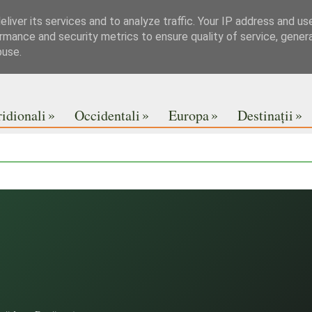
liver its services and to analyze traffic. Your IP address and us
rmance and security metrics to ensure quality of service, gene
buse.
»
»
»
»
idionali
Occidentali
Europa
Destinații