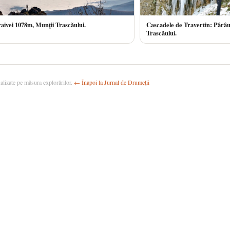
aivei 1078m, Munții Trascăului.
Cascadele de Travertin: Pârâul
Trascăului.
ualizate pe măsura explorărilor.
← Înapoi la Jurnal de Drumeții