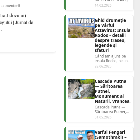
anilor, o evidență
1 comentarii
14.02.2026
autentică a locurilor
unde am...
atra Jidovului) —
Ghid drumeție
egului | Jurnal de
pe Vârful
.
Attaviros: Insula
Rodos - detalii
despre traseu,
legende și
sfaturi
Când am ajuns pe
insula Rodos, nici nu
se lăsase bine seara
28.06.2023
și deja mă
interesam de închir...
Cascada Putna
— Săritoarea
Putnei,
Monument al
Naturii, Vrancea.
Cascada Putna —
Săritoarea Putnei,
Monument al
01.05.2026
Naturii, Vrancea
Parcul Nat...
Varful Fengari
(Samothraki) –