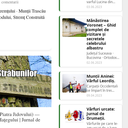
1 comentarii
varful Lucina din
Obcina Mestecăniș -
03.06.2023
tremțului · Munții Trascău
ghid complet,
coordonate, Track
dului, Stremț Construită
GPS Ob...
Mănăstirea
Voroneț – Ghid
complet de
vizitare și
secretele
celebrului
albastru
Județul Suceava ·
Bucovina · Ortodox
Mănăstirea
02.06.2023
VoronețAlbastrul
care nu...
Munții Aninei:
Vârful Leordiș.
Carpații Occidentali
se împart în trei
grupe: Grupa
09.04.2023
nordică, alcătuită
din Munții Apu...
Vârfuri urcate:
(Piatra Jidovului) —
Jurnal de
Drumeții.
ațegului | Jurnal de
Vârfurile pe care le-
am urcat de-a lungul