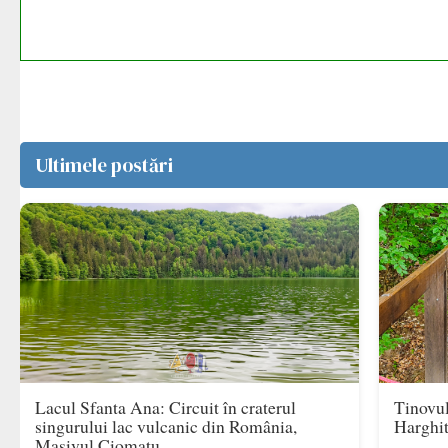
Ultimele postări
Lacul Sfanta Ana: Circuit în craterul
Tinovul
singurului lac vulcanic din România,
Harghi
Masivul Ciomatu.