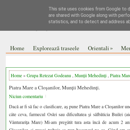
This site uses cookies from Google to de
Jurnal de drumeții
are shared with Google along with perfo
statistics, and to detect and address a
Pe vise nu se pune praful
»
Home
Explorează traseele
Orientali
Mer
Home
»
Grupa Retezat Godeanu
,
Munții Mehedinți
,
Piatra Mar
Piatra Mare a Cloșanilor, Munții Mehedinți.
Niciun comentariu
Dacă ar fi să fac o clasificare, aș pune Piatra Mare a Cloșanilor u
câte ceva, farmecul Oslei sau dificultatea și sălbăticia Builei (a
Vânturarița Mare) Mi-am pregătit tura asta încă de acum 2 ani
Cloșanilor, și musai trebuia sa pun bocancul pe ea. Când am or