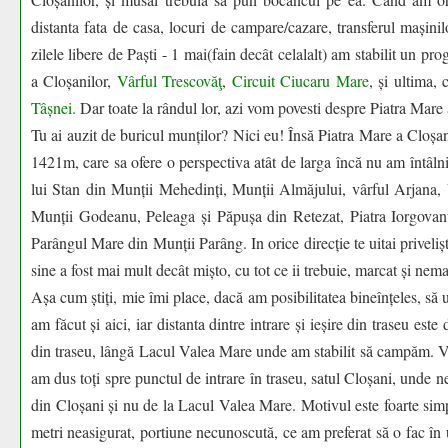
distanta fata de casa, locuri de campare/cazare, transferul mașinil
zilele libere de Paști - 1 mai(fain decât celalalt) am stabilit un p
a Cloșanilor,
Vârful Trescovăţ
,
Circuit Ciucaru Mare
, și ultima, 
Tâșnei.
Dar toate la rândul lor, azi vom povesti despre Piatra Mare
Tu ai auzit de buricul munților? Nici eu! Însă Piatra Mare a Cloșani
1421m, care sa ofere o perspectiva atât de larga încă nu am întâln
lui Stan din Munții Mehedinți, Munții Almăjului, vârful Arjana,
Munții Godeanu, Peleaga și Păpușa din Retezat, Piatra Iorgovanul
Parângul Mare din Munții Parâng. In orice direcție te uitai privelișt
sine a fost mai mult decât mișto, cu tot ce ii trebuie, marcat și nemar
Așa cum știți, mie îmi place, dacă am posibilitatea bineînțeles, să 
am făcut și aici, iar distanta dintre intrare și ieșire din traseu e
din traseu, lângă Lacul Valea Mare unde am stabilit să campăm. Vin
am dus toți spre punctul de intrare în traseu, satul Cloșani, unde 
din Cloșani și nu de la Lacul Valea Mare. Motivul este foarte sim
metri neasigurat, portiune necunoscută, ce am preferat să o fac în 