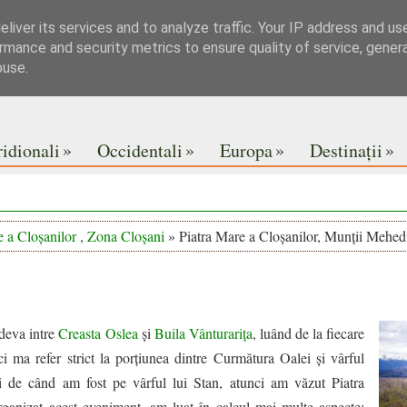
liver its services and to analyze traffic. Your IP address and us
rmance and security metrics to ensure quality of service, gene
buse.
»
»
»
»
idionali
Occidentali
Europa
Destinații
e a Cloșanilor
,
Zona Cloșani
» Piatra Mare a Cloșanilor, Munții Mehedi
ndeva intre
Creasta Oslea
și
Buila Vânturarița
, luând de la fiecare
ici ma refer strict la porțiunea dintre Curmătura Oalei și vârful
 de când am fost pe vârful lui Stan, atunci am văzut Piatra
ganizat acest eveniment, am luat în calcul mai multe aspecte: