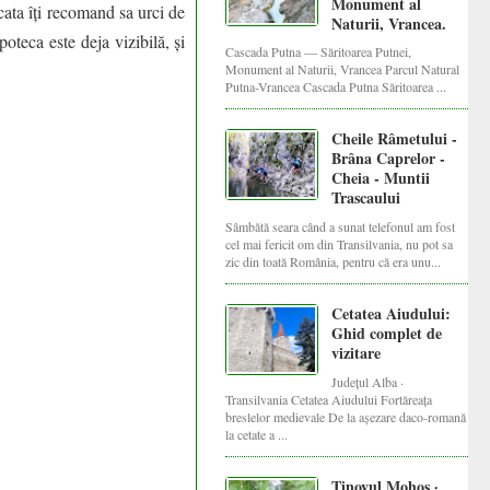
Monument al
rcata îți recomand sa urci de
Naturii, Vrancea.
oteca este deja vizibilă, și
Cascada Putna — Săritoarea Putnei,
Monument al Naturii, Vrancea Parcul Natural
Putna-Vrancea Cascada Putna Săritoarea ...
Cheile Râmetului -
Brâna Caprelor -
Cheia - Muntii
Trascaului
Sâmbătă seara când a sunat telefonul am fost
cel mai fericit om din Transilvania, nu pot sa
zic din toată România, pentru că era unu...
Cetatea Aiudului:
Ghid complet de
vizitare
Județul Alba ·
Transilvania Cetatea Aiudului Fortăreața
breslelor medievale De la așezare daco-romană
la cetate a ...
Tinovul Mohoș ·