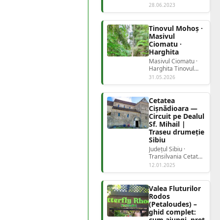
– Ghid complet
28.06.2023
pentru o vacanță
memorabilă Tot ce...
Tinovul Mohoș ·
Masivul
Ciomatu ·
Harghita
Masivul Ciomatu ·
Harghita Tinovul
Mohoșrezervație
31.05.2026
naturală în crater...
Cetatea
Cișnădioara —
Circuit pe Dealul
Sf. Mihail |
Traseu drumeție
Sibiu
Județul Sibiu ·
Transilvania Cetatea
CișnădioaraCircuit
12.01.2025
pe Dealul Sf. M...
Valea Fluturilor
Rodos
(Petaloudes) –
ghid complet:
cum ajungi, preț