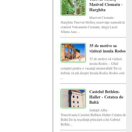
Masivul Ciomatu ·
Harghita
Masivul Ciomatu ·
Harghita Tinovul Mohoș rezervație naturală în
craterul Vulcanului Ciomatu, lângă Lacul
Sfânta Ana ...
35 de motive sa
vizitezi insula Rodos
35 de motive să vizitezi
insula Rodos – Ghid
complet pentru o vacanță memorabilă Tot ce
trebuie să știi despre Insula Rodos Rodos este
...
Castelul Bethlen-
Haller - Cetatea de
Baltă
Județul Alba ·
Transilvania Castelul Bethlen-Haller Cetatea de
Baltă De la reședință princiară a lui Gabriel
Bethle...