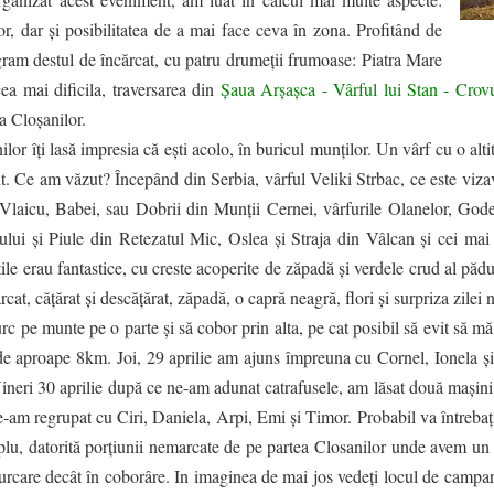
or, dar și posibilitatea de a mai face ceva în zona. Profitând de
rogram destul de încărcat, cu patru drumeții frumoase: Piatra Mare
cea mai dificila, traversarea din
Șaua Arșașca - Vârful lui Stan - Crovu
 a Cloșanilor.
lor îți lasă impresia că ești acolo, în buricul munților. Un vârf cu o alti
it. Ce am văzut? Începând din Serbia, vârful Veliki Strbac, ce este viza
 Vlaicu, Babei, sau Dobrii din Munții Cernei, vârfurile Olanelor, Go
ui și Piule din Retezatul Mic, Oslea și Straja din Vâlcan și cei mai î
ile erau fantastice, cu creste acoperite de zăpadă și verdele crud al pădur
cat, cățărat și descățărat, zăpadă, o capră neagră, flori și surpriza zilei n
urc pe munte pe o parte și să cobor prin alta, pe cat posibil să evit să mă
ste de aproape 8km. Joi, 29 aprilie am ajuns împreuna cu Cornel, Ionela și
eri 30 aprilie după ce ne-am adunat catrafusele, am lăsat două mașini î
ne-am regrupat cu Ciri, Daniela, Arpi, Emi și Timor. Probabil va întrebaț
plu, datorită porțiunii nemarcate de pe partea Closanilor unde avem un 
urcare decât în coborâre. In imaginea de mai jos vedeți locul de campare