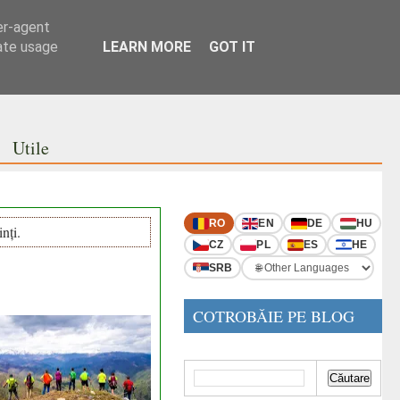
er-agent
rate usage
LEARN MORE
GOT IT
Utile
RO
EN
DE
HU
nți.
CZ
PL
ES
HE
SRB
COTROBĂIE PE BLOG