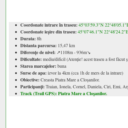
Coordonate intrare în traseu:
45°03'59.3"N 22°48'05.1"
Coordonate ieșire din traseu:
45°07'46.1"N 22°48'24.2"
Durata:
8h
Distanta parcursa:
15,47 km
Diferențe de nivel:
↗1108m - 936m↘
Dificultate:
mediu/dificil (Atenție! acest traseu a fost făcut 
Starea marcajelor:
buna
Surse de apa:
izvor la 4km (cca 1h de mers de la intrare)
Obiective:
Creasta Piatra Mare a Cloșanilor.
Participanți:
Traian, Ionela, Cornel, Daniela, Ciri, Emi, Ar
Track (Trail GPS): Piatra Mare a Cloșanilor.