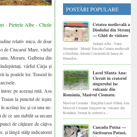
POSTĂRI POPULARE
Cetatea medievală a
ri - Pietrele Albe - Cheile
Diodului din Stremț
— Ghid de vizitare
tudine relativ mica, de doar
Județul Alba · Valea
Stremțului · Munții Trascău Cetatea medievală
vi de Ciucarul Mare, vârful
a Diodului, Stremț Construită de Iancu de
deanu, Moraru, Galbena din
Hunedoa...
ndepărtați, vârful Cârja și
Lacul Sfanta Ana:
ii la poalele lor. Traseul în
Circuit în craterul
arcisele.
singurului lac
vulcanic din
 întorc pe aceeași rută. Asa
România, Masivul Ciomatu.
 Traian la punctul de ieșire
Masivul Ciomatu · Harghita Lacul Sfânta Ana
n același loc și cu una ne-
Masivul Ciomatu Singurul lac vulcanic din
România, format în craterul u...
i de ce am stabilit sa urcam
punct de cățărare de câțiva
Cascada Putna —
, și lângă stâlp indicatorul
Săritoarea Putnei,