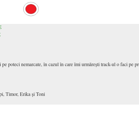
E
E
și pe poteci nemarcate, în cazul în care îmi urmărești track-ul o faci pe 
pi, Timor, Erika și Toni