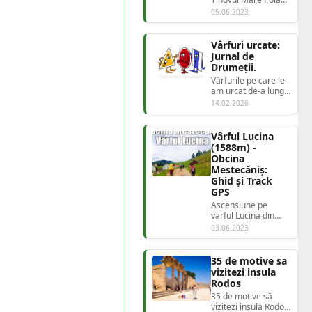
Stampei: Incursiune
05.06.2023
în cea mai mare
turbărie din
Român...
Vârfuri urcate:
Jurnal de
Drumeții.
Vârfurile pe care le-
am urcat de-a lungul
anilor, o evidență
14.02.2026
autentică a locurilor
unde am...
Vârful Lucina
(1588m) -
Obcina
Mestecăniș:
Ghid și Track
GPS
Ascensiune pe
varful Lucina din
Obcina Mestecăniș -
03.06.2023
ghid complet,
coordonate, Track
GPS Ob...
35 de motive sa
vizitezi insula
Rodos
35 de motive să
vizitezi insula Rodos