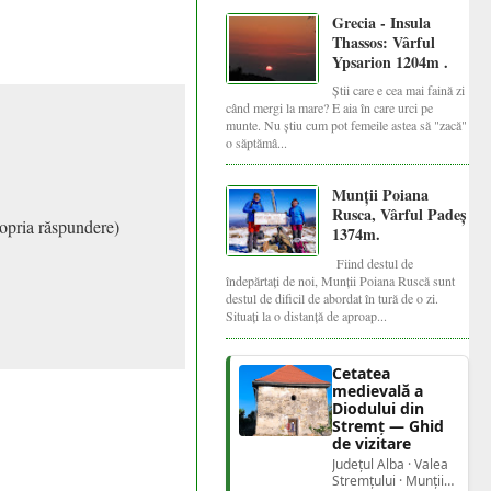
Grecia - Insula
Thassos: Vârful
Ypsarion 1204m .
Știi care e cea mai faină zi
când mergi la mare? E aia în care urci pe
munte. Nu știu cum pot femeile astea să "zacă"
o săptămâ...
Munții Poiana
Rusca, Vârful Padeș
propria răspundere)
1374m.
Fiind destul de
îndepărtați de noi, Munții Poiana Ruscă sunt
destul de dificil de abordat în tură de o zi.
Situați la o distanță de aproap...
Cetatea
medievală a
Diodului din
Stremț — Ghid
de vizitare
Județul Alba · Valea
Stremțului · Munții