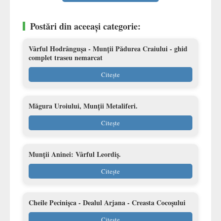
Postări din aceeași categorie:
Vârful Hodrângușa - Munții Pădurea Craiului - ghid
complet traseu nemarcat
Citește
Măgura Uroiului, Munții Metaliferi.
Citește
Munții Aninei: Vârful Leordiș.
Citește
Cheile Pecinișca - Dealul Arjana - Creasta Cocoșului
Citește