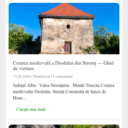
Cetatea medievală a Diodului din Stremț — Ghid
de vizitare
17.05.2026 | ToniGrecu | 1 comentarii
Județul Alba · Valea Stremțului · Munții Trascău Cetatea
medievalăa Diodului, Stremț Construită de Iancu de
Hune...
Citește mai mult