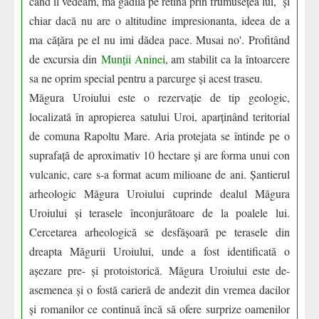
când îl vedeam, mă gâdila pe retină prin frumusețea lui, și
chiar dacă nu are o altitudine impresionanta, ideea de a
ma cățăra pe el nu imi dădea pace. Musai no'. Profitând
de excursia din
Munții Aninei
, am stabilit ca la întoarcere
sa ne oprim special pentru a parcurge și acest traseu.
Măgura Uroiului este o rezervație de tip geologic,
localizată în apropierea satului Uroi, aparținând teritorial
de comuna Rapoltu Mare. Aria protejata se întinde pe o
suprafață de aproximativ 10 hectare și are forma unui con
vulcanic, care s-a format acum milioane de ani. Șantierul
arheologic Măgura Uroiului cuprinde dealul Măgura
Uroiului și terasele înconjurătoare de la poalele lui.
Cercetarea arheologică se desfășoară pe terasele din
dreapta Măgurii Uroiului, unde a fost identificată o
așezare pre- și protoistorică. Măgura Uroiului este de-
asemenea și o fostă carieră de andezit din vremea dacilor
și romanilor ce continuă încă să ofere surprize oamenilor