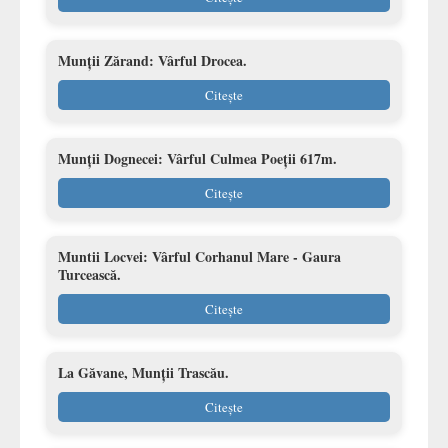
Munții Zărand: Vârful Drocea.
Citește
Munții Dognecei: Vârful Culmea Poeții 617m.
Citește
Muntii Locvei: Vârful Corhanul Mare - Gaura
Turcească.
Citește
La Găvane, Munții Trascău.
Citește