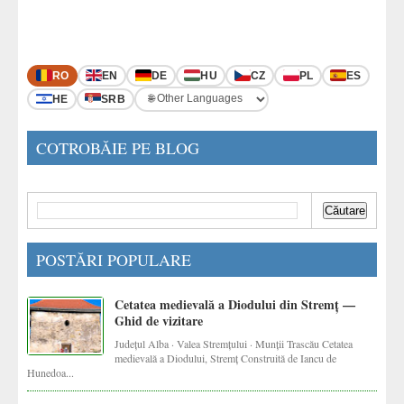
RO
EN
DE
HU
CZ
PL
ES
HE
SRB
COTROBĂIE PE BLOG
POSTĂRI POPULARE
Cetatea medievală a Diodului din Stremț —
Ghid de vizitare
Județul Alba · Valea Stremțului · Munții Trascău Cetatea
medievală a Diodului, Stremț Construită de Iancu de
Hunedoa...