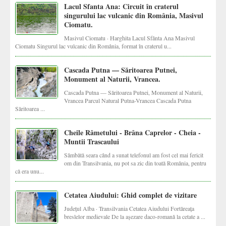
Lacul Sfanta Ana: Circuit în craterul
singurului lac vulcanic din România, Masivul
Ciomatu.
Masivul Ciomatu · Harghita Lacul Sfânta Ana Masivul
Ciomatu Singurul lac vulcanic din România, format în craterul u...
Cascada Putna — Săritoarea Putnei,
Monument al Naturii, Vrancea.
Cascada Putna — Săritoarea Putnei, Monument al Naturii,
Vrancea Parcul Natural Putna-Vrancea Cascada Putna
Săritoarea ...
Cheile Râmetului - Brâna Caprelor - Cheia -
Muntii Trascaului
Sâmbătă seara când a sunat telefonul am fost cel mai fericit
om din Transilvania, nu pot sa zic din toată România, pentru
că era unu...
Cetatea Aiudului: Ghid complet de vizitare
Județul Alba · Transilvania Cetatea Aiudului Fortăreața
breslelor medievale De la așezare daco-romană la cetate a ...