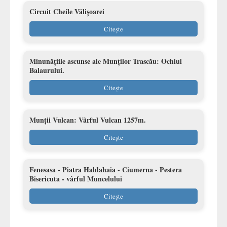
Circuit Cheile Vălișoarei
Citește
Minunățiile ascunse ale Munților Trascău: Ochiul
Balaurului.
Citește
Munții Vulcan: Vârful Vulcan 1257m.
Citește
Fenesasa - Piatra Haldahaia - Ciumerna - Pestera
Bisericuta - vârful Muncelului
Citește