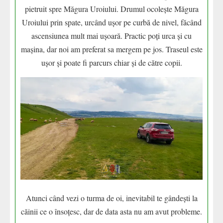
pietruit spre Măgura Uroiului. Drumul ocolește Măgura
Uroiului prin spate, urcând ușor pe curbă de nivel, făcând
ascensiunea mult mai ușoară. Practic poți urca și cu
mașina, dar noi am preferat sa mergem pe jos. Traseul este
ușor și poate fi parcurs chiar și de către copii.
Atunci când vezi o turma de oi, inevitabil te gândești la
căinii ce o însoțesc, dar de data asta nu am avut probleme.