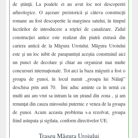
de știință. La poalele ei au avut loc noi descoperiri
arheologice. O așezare preistorică și câteva construcții
romane au fost descoperite la marginea satului, în timpul
lucrărilor de introducere a rețelei de canalizare. Zidul
construcției antice este realizat din piatră extrasă din
cariera antică de la Măgura Uroiului. Măgura Uroiului
este și un loc iubit de parapantiști aceștia construind aici
un punct de decolare și chiar au organizat mai multe
concursuri internaționale. Tot aici la baza măgurii a fost o
groapa de gunoi, în locul numit „groapa lui Nălaţi”
deschisa prin anii 70. Îmi aduc aminte ca în urmă cu
multi ani am vrut sa intram la un ștrand din zona , și am
renunțat din cauza mirosului puternic e venea de la groapa
de gunoi. Acum aceasta problema s-a rezolvat, groapa
fiind astupata și sigilata, conform directivelor UE.
Traseu Măgura Uroiului