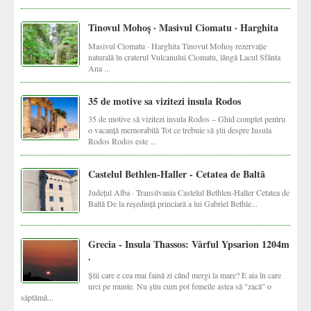
Tinovul Mohoș · Masivul Ciomatu · Harghita
Masivul Ciomatu · Harghita Tinovul Mohoș rezervație
naturală în craterul Vulcanului Ciomatu, lângă Lacul Sfânta
Ana ...
35 de motive sa vizitezi insula Rodos
35 de motive să vizitezi insula Rodos – Ghid complet pentru
o vacanță memorabilă Tot ce trebuie să știi despre Insula
Rodos Rodos este ...
Castelul Bethlen-Haller - Cetatea de Baltă
Județul Alba · Transilvania Castelul Bethlen-Haller Cetatea de
Baltă De la reședință princiară a lui Gabriel Bethle...
Grecia - Insula Thassos: Vârful Ypsarion 1204m
.
Știi care e cea mai faină zi când mergi la mare? E aia în care
urci pe munte. Nu știu cum pot femeile astea să "zacă" o
săptămâ...