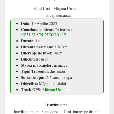
Satul Uroi - Măgura Uroiului
marcaj: nemarcat
Data:
10 Aprilie 2023
Coordonate intrare în traseu:
45°51'27.6"N 23°02'20.1"E
Durata:
1h
Distanta parcursa:
3.76 km
Diferențe de nivel:
186m
Dificultate:
ușor
Starea marcajelor:
nemarcat
Tipul Traseului:
dus-întors
Surse de apa:
fără sursa de apa
Obiective:
Măgura Uroiului
Track GPS:
Măgura Uroiului
Distribuie pe:
Imediat cum am trecut de satul Uroi, intram pe drumul