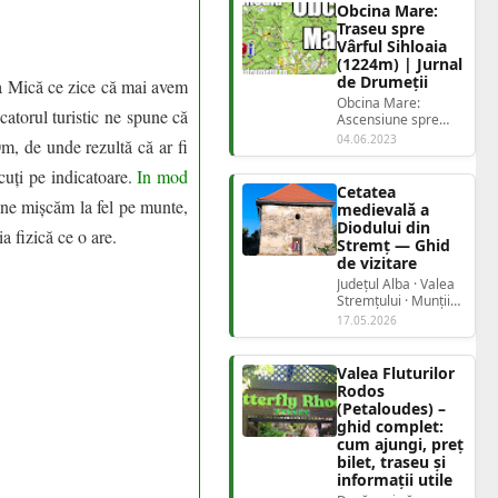
Obcina Mare:
Traseu spre
Vârful Sihloaia
(1224m) | Jurnal
de Drumeții
ia Mică ce zice că mai avem
Obcina Mare:
catorul turistic ne spune că
Ascensiune spre
Vârful Sihloaia.
04.06.2023
m, de unde rezultă că ar fi
Obcina Mare
reprezintă cea mai
cuți pe indicatoare.
In mod
estică...
Cetatea
 ne mișcăm la fel pe munte,
medievală a
Diodului din
ia fizică ce o are.
Stremț — Ghid
de vizitare
Județul Alba · Valea
Stremțului · Munții
Trascău Cetatea
17.05.2026
medievalăa Diod...
Valea Fluturilor
Rodos
(Petaloudes) –
ghid complet:
cum ajungi, preț
bilet, traseu și
informații utile