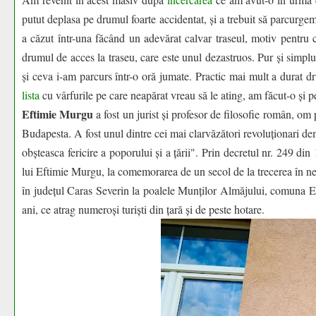
putut deplasa pe drumul foarte accidentat, și a trebuit să parcurge
a căzut într-una făcând un adevărat calvar traseul, motiv pentru 
drumul de acces la traseu, care este unul dezastruos. Pur și simp
și ceva i-am parcurs într-o oră jumate. Practic mai mult a durat d
lista
cu vârfurile pe care neapărat vreau să le ating, am făcut-o și p
Eftimie Murgu
a fost un jurist și profesor de filosofie român, om
Budapesta. A fost unul dintre cei mai clarvăzători revoluționari dem
obșteasca fericire a poporului și a țării". Prin decretul nr. 249 
lui Eftimie Murgu, la comemorarea de un secol de la trecerea în ne
în județul Caras Severin la poalele Munților Almăjului, comuna E
ani, ce atrag numeroși turiști din țară și de peste hotare.