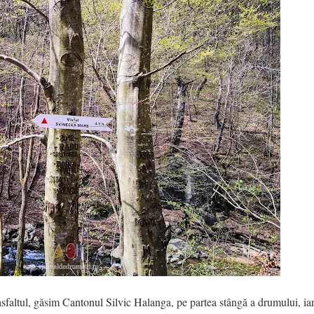
altul, găsim Cantonul Silvic Halanga, pe partea stângă a drumului, iar 