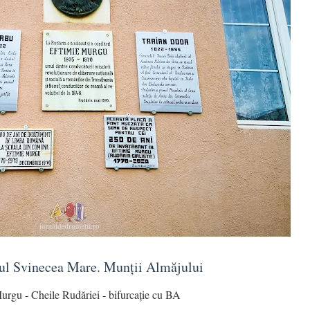
ful Svinecea Mare. Munții Almăjului
urgu - Cheile Rudăriei - bifurcație cu BA