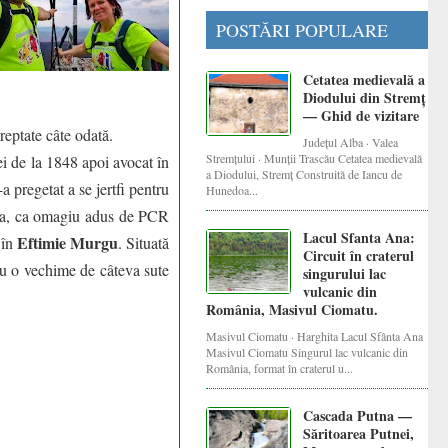
POSTĂRI POPULARE
Cetatea medievală a
Diodului din Stremț
— Ghid de vizitare
reptate câte odată.
Județul Alba · Valea
Stremțului · Munții Trascău Cetatea medievală
ei de la 1848 apoi avocat în
a Diodului, Stremț Construită de Iancu de
 pregetat a se jertfi pentru
Hunedoa...
ânia, ca omagiu adus de PCR
Lacul Sfanta Ana:
Eftimie Murgu
în
. Situată
Circuit în craterul
u o vechime de câteva sute
singurului lac
vulcanic din
România, Masivul Ciomatu.
Masivul Ciomatu · Harghita Lacul Sfânta Ana
Masivul Ciomatu Singurul lac vulcanic din
România, format în craterul u...
Cascada Putna —
Săritoarea Putnei,