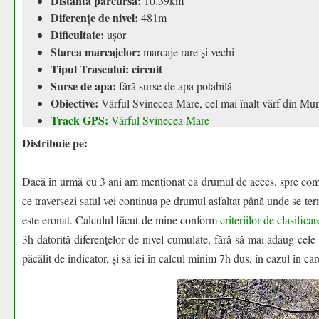
Distanta parcursa:
10.39km
Diferențe de nivel:
481m
Dificultate:
ușor
Starea marcajelor:
marcaje rare și vechi
Tipul Traseului: circuit
Surse de apa:
fără surse de apa potabilă
Obiective:
Vârful Svinecea Mare, cel mai înalt vârf din Mun
Track GPS:
Vârful Svinecea Mare
Distribuie pe:
Dacă în urmă cu 3 ani am menționat că drumul de acces, spre comun
ce traversezi satul vei continua pe drumul asfaltat până unde se ter
este eronat. Calculul făcut de mine conform
criteriilor de clasific
3h datorită diferențelor de nivel cumulate, fără să mai adaug cele 
păcălit de indicator, și să iei în calcul minim 7h dus, în cazul în car