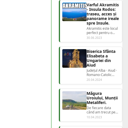
Varful Akramitis
- Insula Rodos:
traseu, acces și
panorame ireale
spre Insule.
Akramitis este locul
perfect pentru o
experiență montană
30.06.2023
autentică, departe
de aglomerați...
Biserica Sfânta
Elisabeta a
Ungariei din
Aiud
Județul Alba · Aiud ·
Romano-Catolic
Biserica Sfânta
20.04.2024
Elisabeta a
Ungarie...
Măgura
Uroiului, Munții
Metaliferi.
De fiecare data
când am trecut pe
aici, revenind de pe
10.04.2023
alte trasee turistice,
indiferent d...