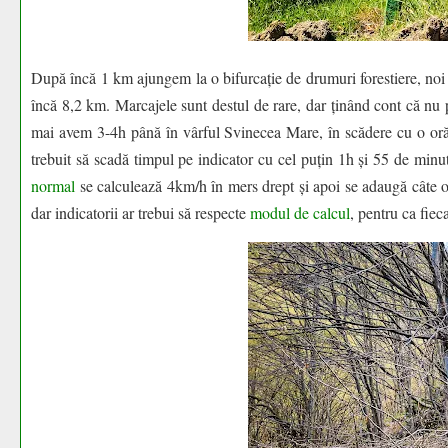
După încă 1 km ajungem la o bifurcație de drumuri forestiere, noi
încă 8,2 km. Marcajele sunt destul de rare, dar ținând cont că nu p
mai avem 3-4h până în vârful Svinecea Mare, în scădere cu o oră 
trebuit să scadă timpul pe indicator cu cel puțin 1h și 55 de minu
normal
se calculează 4km/h în mers drept și apoi se adaugă câte o
dar indicatorii ar trebui să respecte
modul de calcul
, pentru ca fieca