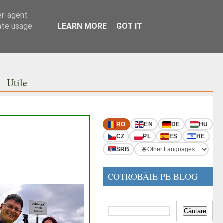
er-agent
rate usage
LEARN MORE
GOT IT
Utile
RO
EN
DE
HU
CZ
PL
ES
HE
SRB
COTROBĂIE PE BLOG