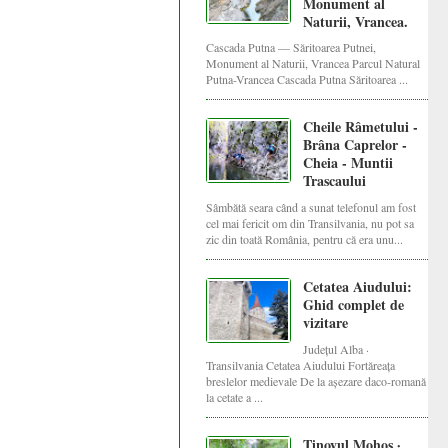
Monument al
Naturii, Vrancea.
Cascada Putna — Săritoarea Putnei,
Monument al Naturii, Vrancea Parcul Natural
Putna-Vrancea Cascada Putna Săritoarea ...
Cheile Râmetului -
Brâna Caprelor -
Cheia - Muntii
Trascaului
Sâmbătă seara când a sunat telefonul am fost
cel mai fericit om din Transilvania, nu pot sa
zic din toată România, pentru că era unu...
Cetatea Aiudului:
Ghid complet de
vizitare
Județul Alba ·
Transilvania Cetatea Aiudului Fortăreața
breslelor medievale De la așezare daco-romană
la cetate a ...
Tinovul Mohoș ·