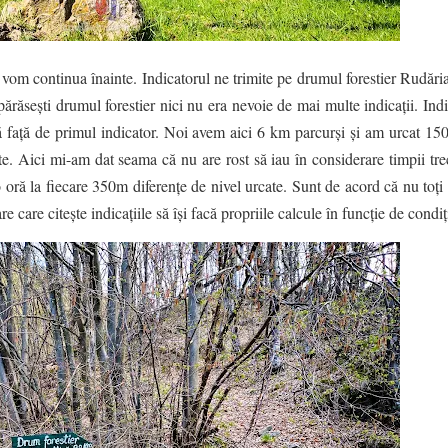
 vom continua înainte. Indicatorul ne trimite pe drumul forestier Rudăr
ărăsești drumul forestier nici nu era nevoie de mai multe indicații. Indi
față de primul indicator. Noi avem aici 6 km parcurși și am urcat 150
te. Aici mi-am dat seama că nu are rost să iau în considerare timpii tre
 oră la fiecare 350m diferențe de nivel urcate. Sunt de acord că nu toți
re care citește indicațiile să își facă propriile calcule în funcție de condiț