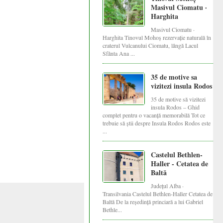
Masivul Ciomatu ·
Harghita
Masivul Ciomatu ·
Harghita Tinovul Mohoș rezervație naturală în
craterul Vulcanului Ciomatu, lângă Lacul
Sfânta Ana ...
35 de motive sa
vizitezi insula Rodos
35 de motive să vizitezi
insula Rodos – Ghid
complet pentru o vacanță memorabilă Tot ce
trebuie să știi despre Insula Rodos Rodos este
...
Castelul Bethlen-
Haller - Cetatea de
Baltă
Județul Alba ·
Transilvania Castelul Bethlen-Haller Cetatea de
Baltă De la reședință princiară a lui Gabriel
Bethle...