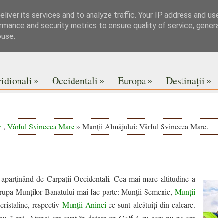
liver its services and to analyze traffic. Your IP address and us
rmance and security metrics to ensure quality of service, gene
buse.
»
»
»
»
idionali
Occidentali
Europa
Destinații
v
,
Vârful Svinecea Mare
» Munții Almăjului: Vârful Svinecea Mare.
parținând de Carpații Occidentali. Cea mai mare altitudine a
rupa Munților Banatului mai fac parte: Munții Semenic,
Munții
 cristaline, respectiv
Munții Aninei
ce sunt alcătuiți din calcare.
cu 3 ani. Atunci am avut în dotare un Golf 4 cu care nu ne-am