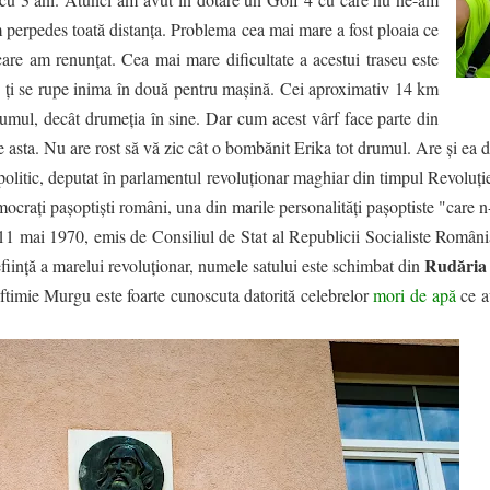
m perpedes toată distanța. Problema cea mai mare a fost ploaia ce
care am renunțat. Cea mai mare dificultate a acestui traseu este
lu ți se rupe inima în două pentru mașină. Cei aproximativ 14 km
rumul, decât drumeția în sine. Dar cum acest vârf face parte din
e asta. Nu are rost să vă zic cât o bombănit Erika tot drumul. Are și ea d
 politic, deputat în parlamentul revoluționar maghiar din timpul Revoluți
ocrați pașoptiști români, una din marile personalități pașoptiste "care n-a
din 11 mai 1970, emis de Consiliul de Stat al Republicii Socialiste Rom
Rudăria
ființă a marelui revoluționar, numele satului este schimbat din
ftimie Murgu este foarte cunoscuta datorită celebrelor
mori de apă
ce a