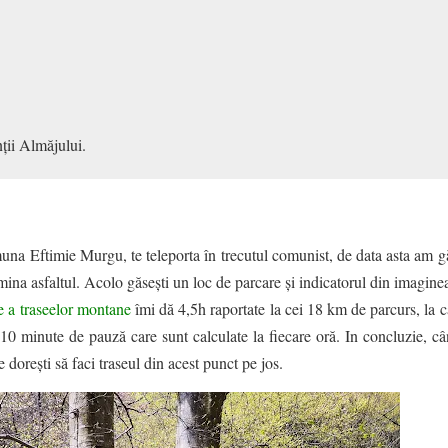
ții Almăjului.
a Eftimie Murgu, te teleporta în trecutul comunist, de data asta am gă
mina asfaltul. Acolo găsești un loc de parcare și indicatorul din imagine
are a traseelor montane
îmi dă 4,5h raportate la cei 18 km de parcurs, la 
10 minute de pauză care sunt calculate la fiecare oră. In concluzie, cân
e dorești să faci traseul din acest punct pe jos.