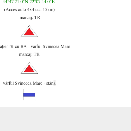
44°47'21.0"N 22°07'44.0"E
(Acces auto 4x4 cca 15km)
marcaj: TR
cație TR cu BA - vârful Svinecea Mare
marcaj: TR
vârful Svinecea Mare - stân
ă
E