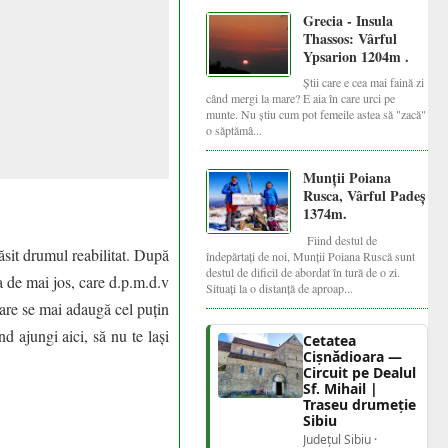
Grecia - Insula
Thassos: Vârful
Ypsarion 1204m .
Știi care e cea mai faină zi
când mergi la mare? E aia în care urci pe
munte. Nu știu cum pot femeile astea să "zacă"
o săptămâ...
Munții Poiana
Rusca, Vârful Padeș
1374m.
Fiind destul de
sit drumul reabilitat. După
îndepărtați de noi, Munții Poiana Ruscă sunt
destul de dificil de abordat în tură de o zi.
a de mai jos, care d.p.m.d.v
Situați la o distanță de aproap...
care se mai adaugă cel puțin
d ajungi aici, să nu te lași
Cetatea
Cișnădioara —
Circuit pe Dealul
Sf. Mihail |
Traseu drumeție
Sibiu
Județul Sibiu ·