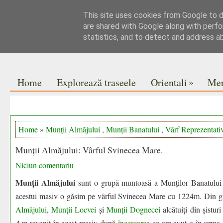
This site uses cookies from Google to de
Jurnal de drumeții
are shared with Google along with perfo
statistics, and to detect and address a
Pe vise nu se pune praful
»
Home
Explorează traseele
Orientali
Mer
Home
»
Munții Almăjului
,
Munții Banatului
,
Vârf Reprezentati
Munții Almăjului: Vârful Svinecea Mare.
Niciun comentariu
Munții Almăjului
sunt o grupă muntoasă a Munților Banatului a
acestui masiv o găsim pe vârful Svinecea Mare cu 1224m. Din g
Almăjului
,
Munții Locvei
și
Munții Dognecei
alcătuiți din șisturi
Am revenit în acest masiv după
încercarea
ce am avut-o în urma 