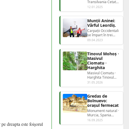
Transilvania Cetatea
CișnădioaraCircuit
12.01.2025
pe Dealul Sf. M...
Munții Aninei:
Vârful Leordiș.
Carpații Occidentali
se împart în trei
grupe: Grupa
09.04.2023
nordică, alcătuită
din Munții Apu...
Tinovul Mohoș ·
Masivul
Ciomatu ·
Harghita
Masivul Ciomatu ·
Harghita Tinovul
Mohoșrezervație
31.05.2026
naturală în crater...
Gredas de
Bolnuevo:
orașul fermecat
Monument natural ·
Murcia, Spania
Gredas de
16.09.2025
pe dreapta este foișorul
BolnuevoOrașul
Fermecat de lân...