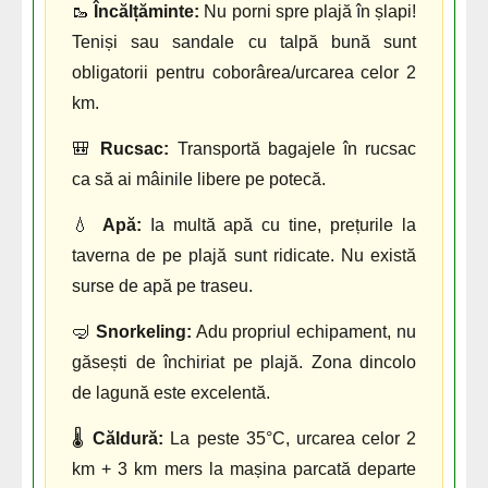
🥾
Încălțăminte:
Nu porni spre plajă în șlapi!
Teniși sau sandale cu talpă bună sunt
obligatorii pentru coborârea/urcarea celor 2
km.
🎒
Rucsac:
Transportă bagajele în rucsac
ca să ai mâinile libere pe potecă.
💧
Apă:
Ia multă apă cu tine, prețurile la
taverna de pe plajă sunt ridicate. Nu există
surse de apă pe traseu.
🤿
Snorkeling:
Adu propriul echipament, nu
găsești de închiriat pe plajă. Zona dincolo
de lagună este excelentă.
🌡️
Căldură:
La peste 35°C, urcarea celor 2
km + 3 km mers la mașina parcată departe