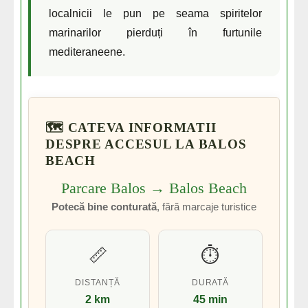
localnicii le pun pe seama spiritelor
marinarilor pierduți în furtunile
mediteraneene.
🗺️ CATEVA INFORMATII
DESPRE ACCESUL LA BALOS
BEACH
Parcare Balos → Balos Beach
Potecă bine conturată
, fără marcaje turistice
📏
⏱️
DISTANȚĂ
DURATĂ
2 km
45 min