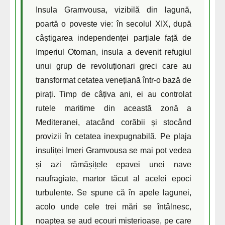
Insula Gramvousa, vizibilă din lagună,
poartă o poveste vie: în secolul XIX, după
câștigarea independenței parțiale față de
Imperiul Otoman, insula a devenit refugiul
unui grup de revoluționari greci care au
transformat cetatea venețiană într-o bază de
pirați. Timp de câțiva ani, ei au controlat
rutele maritime din această zonă a
Mediteranei, atacând corăbii și stocând
provizii în cetatea inexpugnabilă. Pe plaja
insuliței Imeri Gramvousa se mai pot vedea
și azi rămășițele epavei unei nave
naufragiate, martor tăcut al acelei epoci
turbulente. Se spune că în apele lagunei,
acolo unde cele trei mări se întâlnesc,
noaptea se aud ecouri misterioase, pe care