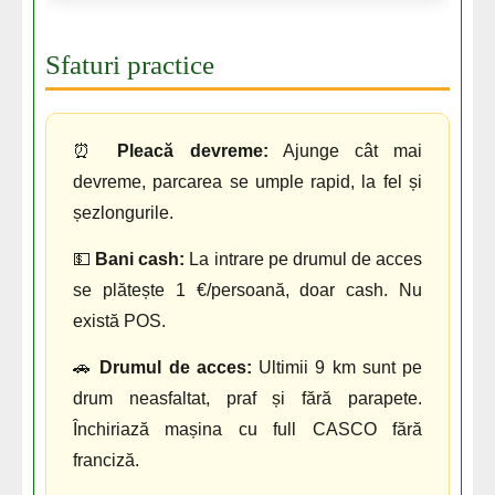
Sfaturi practice
⏰
Pleacă devreme:
Ajunge cât mai
devreme, parcarea se umple rapid, la fel și
șezlongurile.
💵
Bani cash:
La intrare pe drumul de acces
se plătește 1 €/persoană, doar cash. Nu
există POS.
🚗
Drumul de acces:
Ultimii 9 km sunt pe
drum neasfaltat, praf și fără parapete.
Închiriază mașina cu full CASCO fără
franciză.