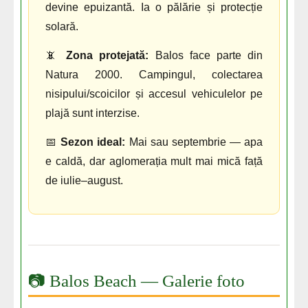
devine epuizantă. Ia o pălărie și protecție
solară.
📵
Zona protejată:
Balos face parte din
Natura 2000. Campingul, colectarea
nisipului/scoicilor și accesul vehiculelor pe
plajă sunt interzise.
📅
Sezon ideal:
Mai sau septembrie — apa
e caldă, dar aglomerația mult mai mică față
de iulie–august.
📷 Balos Beach — Galerie foto