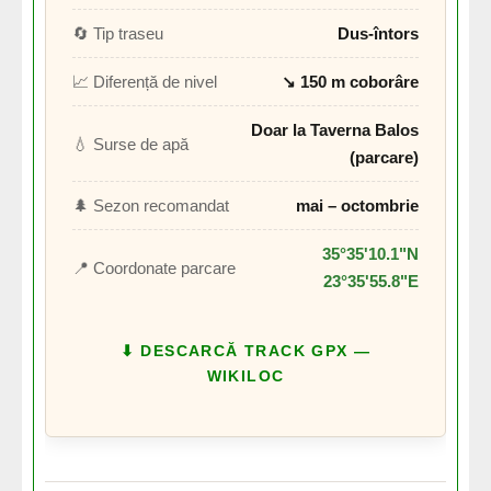
🔄 Tip traseu
Dus-întors
📈 Diferență de nivel
↘ 150 m coborâre
Doar la Taverna Balos
💧 Surse de apă
(parcare)
🌲 Sezon recomandat
mai – octombrie
35°35'10.1"N
📍 Coordonate parcare
23°35'55.8"E
⬇ DESCARCĂ TRACK GPX —
WIKILOC