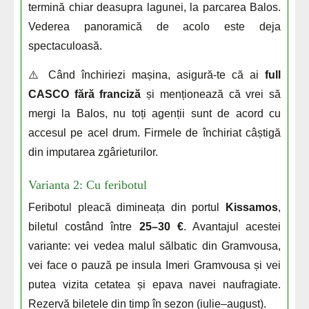
termină chiar deasupra lagunei, la parcarea Balos.
Vederea panoramică de acolo este deja
spectaculoasă.
⚠️ Când închiriezi mașina, asigură-te că ai
full
CASCO fără franciză
și menționează că vrei să
mergi la Balos, nu toți agenții sunt de acord cu
accesul pe acel drum. Firmele de închiriat câștigă
din imputarea zgârieturilor.
Varianta 2: Cu feribotul
Feribotul pleacă dimineața din portul
Kissamos
,
biletul costând între
25–30 €
. Avantajul acestei
variante: vei vedea malul sălbatic din Gramvousa,
vei face o pauză pe insula Imeri Gramvousa și vei
putea vizita cetatea și epava navei naufragiate.
Rezervă biletele din timp în sezon (iulie–august).