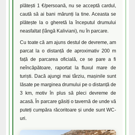
plătești 1 €/persoană, nu se acceptă cardul,
caută să ai bani mărunți la tine. Aceasta se
plătește la o gheretă la începutul drumului
neasfaltat (lângă Kaliviani), nu în parcare.
Cu toate că am ajuns destul de devreme, am
parcat la o distanță de aproximativ 200 m
față de parcarea oficială, ce se pare a fi
neîncăpătoare, raportat la fluxul mare de
turiști. Dacă ajungi mai târziu, mașinile sunt
lăsate pe marginea drumului pe o distanță de
3 km, motiv în plus să pleci devreme de
acasă. În parcare găsiți o tavernă de unde vă
puteți cumpăra răcoritoare și unde sunt WC-
uri.