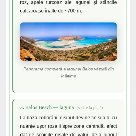
roz, apele turcoaz ale lagunei și stâncile
calcaroase înalte de ~700 m.
Panoramă completă a lagunei Balos văzută din
înălțime
3. Balos Beach — laguna
(sosire la plajă)
La baza coborârii, nisipul devine fin și alb, cu
nuanțe ușor rozalii spre zona centrală, efect
dat de scoicile pisate de valuri de-a lungul