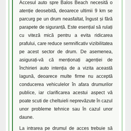
Accesul auto spre Balos Beach necesită o
atenție deosebită, deoarece ultimii 9 km se
parcurg pe un drum neasfaltat, îngust și fără
parapete de siguranță. Este esențial să rulați
cu viteză mică pentru a evita ridicarea
prafului, care reduce semnificativ vizibilitatea
pe acest sector de drum. De asemenea,
asigurați-vă că menționați agenției de
închirieri auto intenția de a vizita această
lagună, deoarece multe firme nu acceptă
conducerea vehiculelor în afara drumurilor
publice, iar clarificarea acestui aspect vă
poate scuti de cheltuieli neprevăzute în cazul
unor probleme tehnice sau în cazul unor
daune.
La intrarea pe drumul de acces trebuie să