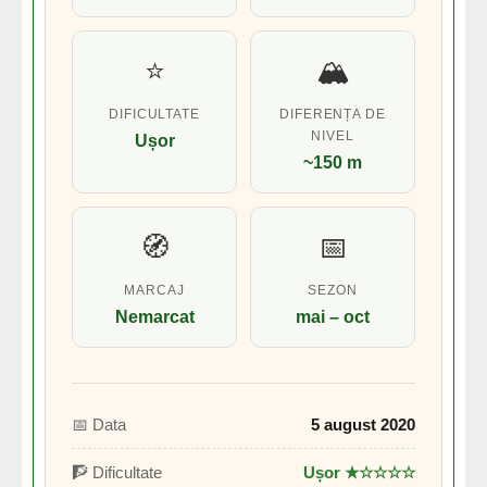
⭐
🏔️
DIFICULTATE
DIFERENȚA DE
NIVEL
Ușor
~150 m
🧭
📅
MARCAJ
SEZON
Nemarcat
mai – oct
📅 Data
5 august 2020
🧗 Dificultate
Ușor ★☆☆☆☆