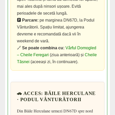
mai ales după ninsori ușoare. Evită
perioadele de secetă lungă.
🅿️
Parcare:
pe marginea DN67D, la Podul
Vânturătorii. Spațiu limitat, ajungerea
devreme e recomandată dacă vii în
weekend de vară.
🔗
Se poate combina cu:
Vârful Domogled
– Cheile Feregari
(ziua anterioară) și
Cheile
Tăsnei
(aceeași zi, în continuare).
🚗 ACCES: BĂILE HERCULANE
· PODUL VÂNTURĂTORII
Din Băile Herculane urmezi DN67D spre nord