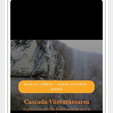
MUNȚII CERNEI · CARAȘ-SEVERIN ·
IARNĂ
Cascada Vânturătoarea
singura cascadă din România unde intri în