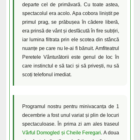
departe cel de primăvară. Cu toate astea,
spectacolul era acolo. Apa cobora liniștit pe
primul prag, se prăbușea în cădere liberă,
era prinsă de vânt și desfăcută în fire subțiri,
iar lumina filtrata prin ele scotea din stâncă
nuanțe pe care nu le-ai fi bănuit. Amfiteatrul
Peretele Vânturătorii este genul de loc în
care instinctul e să taci și să privești, nu să
scoți telefonul imediat.
Programul nostru pentru minivacanța de 1
decembrie a fost unul variat și plin de locuri
spectaculoase. În prima zi am ales traseul
Vârful Domogled și Cheile Feregari
. A doua