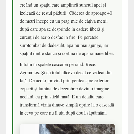
creând un spațiu care amplifică sunetul apei și
izolează de restul pădurii. Căderea de aproape 40
de metri începe cu un prag mic de câțiva metri,
după care apa se desprinde în cădere liberă și
curenții de aer o desfac în fire. Pe peretele
surplombat de dedesubt, apa nu mai ajunge, iar
spațiul dintre stâncă și cortina de apă rămâne liber.
Intrăm în spatele cascadei pe rând. Rece.
Zgomotos. Și cu totul altceva decât ce vedeai din
față. De acolo, privind prin perdea spre exterior,
copacii și lumina de decembrie devin o imagine
neclară, ca prin sticlă mată. E un detaliu care
transformă vizita dintr-o simplă oprire la o cascadă
în ceva pe care nu îl uiți după două săptămâni.