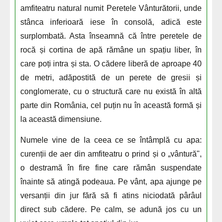
amfiteatru natural numit Peretele Vânturătorii, unde
stânca inferioară iese în consolă, adică este
surplombată. Asta înseamnă că între peretele de
rocă și cortina de apă rămâne un spațiu liber, în
care poți intra și sta. O cădere liberă de aproape 40
de metri, adăpostită de un perete de gresii și
conglomerate, cu o structură care nu există în altă
parte din România, cel puțin nu în această formă și
la această dimensiune.
Numele vine de la ceea ce se întâmplă cu apa:
curenții de aer din amfiteatru o prind și o „vântură",
o destramă în fire fine care rămân suspendate
înainte să atingă podeaua. Pe vânt, apa ajunge pe
versanții din jur fără să fi atins niciodată pârâul
direct sub cădere. Pe calm, se adună jos cu un