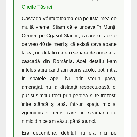
Cheile Tăsnei
.
Cascada Vânturătoarea era pe lista mea de
multă vreme. Știam că e undeva în Munții
Cernei, pe Ogașul Slacini, că are o cădere
de vreo 40 de metri și că există ceva aparte
la ea, un detaliu care o separă de orice altă
cascadă din România. Acel detaliu l-am
înțeles abia când am ajuns acolo: poți intra
în spatele apei. Nu prin vreun pasaj
amenajat, nu la distanță respectuoasă, ci
pur și simplu treci prin perdea și te trezești
între stâncă și apă, într-un spațiu mic și
zgomotos și rece, care nu seamănă cu
nimic din ce am văzut până atunci.
Era decembrie, debitul nu era nici pe