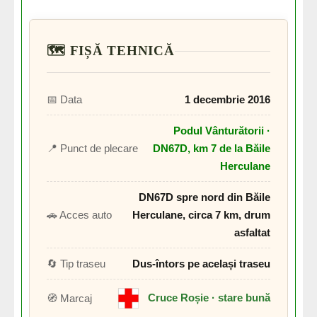
🗺️ FIȘĂ TEHNICĂ
📅 Data
1 decembrie 2016
Podul Vânturătorii ·
📍 Punct de plecare
DN67D, km 7 de la Băile
Herculane
DN67D spre nord din Băile
🚗 Acces auto
Herculane, circa 7 km, drum
asfaltat
🔄 Tip traseu
Dus-întors pe același traseu
Cruce Roșie · stare bună
🧭 Marcaj