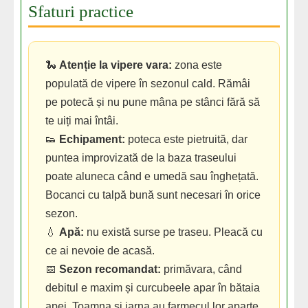
Sfaturi practice
🐍
Atenție la vipere vara:
zona este
populată de vipere în sezonul cald. Rămâi
pe potecă și nu pune mâna pe stânci fără să
te uiți mai întâi.
👟
Echipament:
poteca este pietruită, dar
puntea improvizată de la baza traseului
poate aluneca când e umedă sau înghețată.
Bocanci cu talpă bună sunt necesari în orice
sezon.
💧
Apă:
nu există surse pe traseu. Pleacă cu
ce ai nevoie de acasă.
📅
Sezon recomandat:
primăvara, când
debitul e maxim și curcubeele apar în bătaia
apei. Toamna și iarna au farmecul lor aparte,