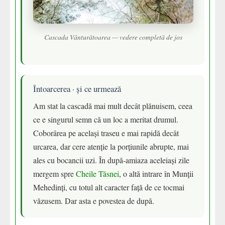
Cascada Vânturătoarea — vedere completă de jos
Întoarcerea · și ce urmează
Am stat la cascadă mai mult decât plănuisem, ceea
ce e singurul semn că un loc a meritat drumul.
Coborârea pe același traseu e mai rapidă decât
urcarea, dar cere atenție la porțiunile abrupte, mai
ales cu bocancii uzi. În după-amiaza aceleiași zile
mergem spre
Cheile Tăsnei
, o altă intrare în Munții
Mehedinți, cu totul alt caracter față de ce tocmai
văzusem. Dar asta e povestea de după.