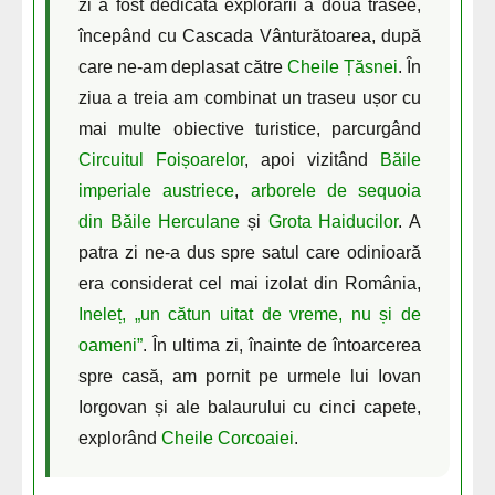
zi a fost dedicată explorării a două trasee,
începând cu Cascada Vânturătoarea, după
care ne-am deplasat către
Cheile Țăsnei
. În
ziua a treia am combinat un traseu ușor cu
mai multe obiective turistice, parcurgând
Circuitul Foișoarelor
, apoi vizitând
Băile
imperiale austriece
,
arborele de sequoia
din Băile Herculane
și
Grota Haiducilor
. A
patra zi ne-a dus spre satul care odinioară
era considerat cel mai izolat din România,
Ineleț, „un cătun uitat de vreme, nu și de
oameni”
. În ultima zi, înainte de întoarcerea
spre casă, am pornit pe urmele lui Iovan
Iorgovan și ale balaurului cu cinci capete,
explorând
Cheile Corcoaiei
.