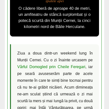
spatele apei
O cădere liberă de aproape 40 de metri,
un amfiteatru de stâncă surplombat și o
potecă scurtă din Munții Cernei, la cinci
kilometri nord de Băile Herculane.
Ziua a doua dintr-un weekend lung în
Munții Cernei. Cu o zi înainte urcasem pe
Vârful Domogled prin Cheile Feregari
, iar
pe seară avuseserăm parte de acele
momente în care te simți bine tocmai pentru
că nu te-ai grăbit nicăieri. Acum dimineața
ne-am sculat știind că urmează o zi mai
scurtă la mers și mai lungă la privit, cu două
opriri: mai întâi Vânturătoarea, pe urmă