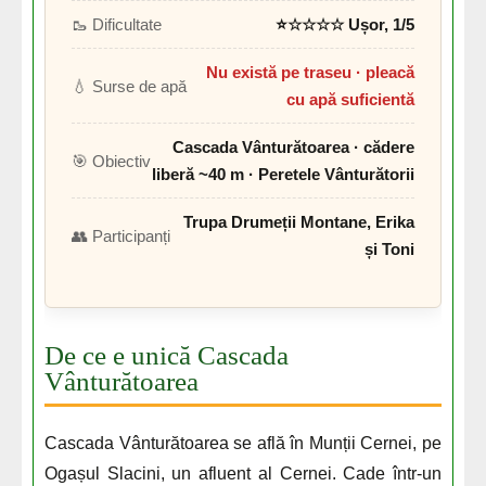
🥾 Dificultate
⭐☆☆☆☆ Ușor, 1/5
Nu există pe traseu · pleacă
💧 Surse de apă
cu apă suficientă
Cascada Vânturătoarea · cădere
🎯 Obiectiv
liberă ~40 m · Peretele Vânturătorii
Trupa Drumeții Montane, Erika
👥 Participanți
și Toni
De ce e unică Cascada
Vânturătoarea
Cascada Vânturătoarea se află în Munții Cernei, pe
Ogașul Slacini, un afluent al Cernei. Cade într-un