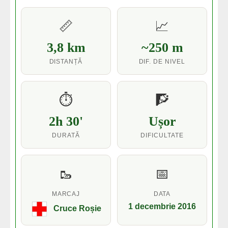
📏
📈
3,8 km
~250 m
DISTANȚĂ
DIF. DE NIVEL
⏱️
🧗
2h 30'
Ușor
DURATĂ
DIFICULTATE
🥾
📅
MARCAJ
DATA
1 decembrie 2016
Cruce Roșie