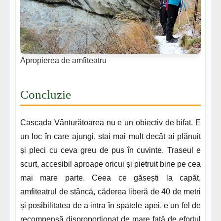
Apropierea de amfiteatru
Concluzie
Cascada Vânturătoarea nu e un obiectiv de bifat. E
un loc în care ajungi, stai mai mult decât ai plănuit
și pleci cu ceva greu de pus în cuvinte. Traseul e
scurt, accesibil aproape oricui și pietruit bine pe cea
mai mare parte. Ceea ce găsești la capăt,
amfiteatrul de stâncă, căderea liberă de 40 de metri
și posibilitatea de a intra în spatele apei, e un fel de
recompensă disproporționat de mare față de efortul