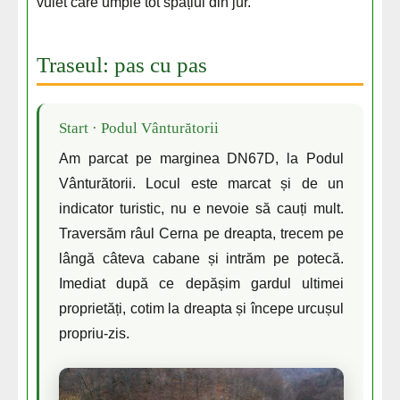
vuiet care umple tot spațiul din jur.
Traseul: pas cu pas
Start · Podul Vânturătorii
Am parcat pe marginea DN67D, la Podul
Vânturătorii. Locul este marcat și de un
indicator turistic, nu e nevoie să cauți mult.
Traversăm râul Cerna pe dreapta, trecem pe
lângă câteva cabane și intrăm pe potecă.
Imediat după ce depășim gardul ultimei
proprietăți, cotim la dreapta și începe urcușul
propriu-zis.