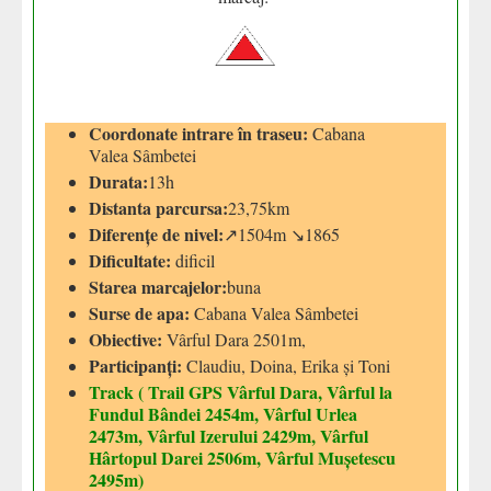
Coordonate intrare în traseu:
Cabana
Valea Sâmbetei
Durata:
13h
Distanta parcursa:
23,75km
Diferențe de nivel:
↗1504m ↘1865
Dificultate:
dificil
Starea marcajelor:
buna
Surse de apa:
Cabana Valea Sâmbetei
Obiective:
Vârful Dara 2501m,
Participanți:
Claudiu, Doina, Erika și Toni
Track ( Trail GPS Vârful Dara, Vârful la
Fundul Bândei 2454m, Vârful Urlea
2473m, Vârful Izerului 2429m, Vârful
Hârtopul Darei 2506m, Vârful Mușetescu
2495m)