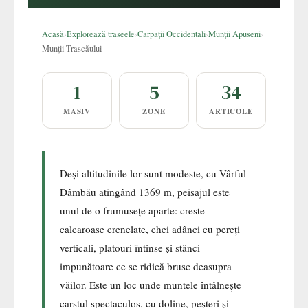
Acasă
›
Explorează traseele
›
Carpații Occidentali
›
Munții Apuseni
›
Munții Trascăului
1
5
34
MASIV
ZONE
ARTICOLE
Deși altitudinile lor sunt modeste, cu Vârful
Dâmbău atingând 1369 m, peisajul este
unul de o frumusețe aparte: creste
calcaroase crenelate, chei adânci cu pereți
verticali, platouri întinse și stânci
impunătoare ce se ridică brusc deasupra
văilor. Este un loc unde muntele întâlnește
carstul spectaculos, cu doline, peșteri și