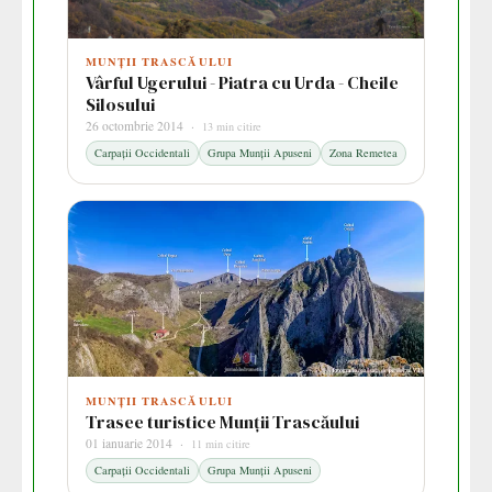
MUNȚII TRASCĂULUI
Vârful Ugerului - Piatra cu Urda - Cheile
Silosului
26 octombrie 2014 ·
13 min citire
Carpații Occidentali
Grupa Munții Apuseni
Zona Remetea
MUNȚII TRASCĂULUI
Trasee turistice Munții Trascăului
01 ianuarie 2014 ·
11 min citire
Carpații Occidentali
Grupa Munții Apuseni