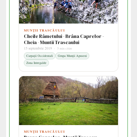
MUNȚII TRASCĂULUI
Cheile Râmetului - Brâna Caprelor -
Cheia - Muntii Trascaului
15 septembrie 2019 ·
5 min citire
Carpații Occidentali
Grupa Munții Apuseni
Zona Intregalde
MUNȚII TRASCĂULUI