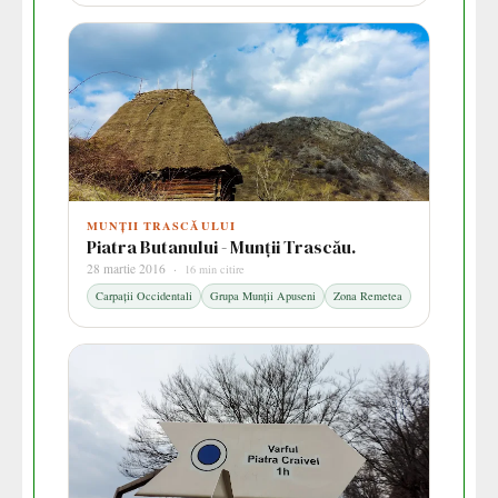
MUNȚII TRASCĂULUI
Piatra Butanului - Munții Trascău.
28 martie 2016 ·
16 min citire
Carpații Occidentali
Grupa Munții Apuseni
Zona Remetea