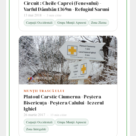
Circuit : Cheile Caprei (Fenesului) -
Varful Dâmbău 1369m - Refugiul Saruni
13 mai 2018 ·
3 min citire
Carpații Occidentali
Grupa Munții Apuseni
Zona Zlatna
MUNȚII TRASCĂULUI
Platoul Carstic Ciumerna - Peștera
Bisericuța - Peștera Calului - Iezerul
Ighiel
26 martie 2017 ·
13 min citire
Carpații Occidentali
Grupa Munții Apuseni
Zona Intregalde