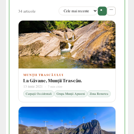
34 articole
MUNȚII TRASCĂULUI
La Găvane, Munții Trascău.
13 iunie 2021 ·
7 min citire
Carpații Occidentali
Grupa Munții Apuseni
Zona Remetea