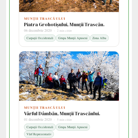
MUNȚII TRASCĂULUI
Piatra Grohotișului, Munții Trascău.
06 decembrie 2020 ·
2 min citire
Carpații Occidentali
Grupa Munții Apuseni
Zona Alba
MUNȚII TRASCĂULUI
Vârful Dâmbău, Munții Trascăului.
01 decembrie 2020 ·
5 min citire
Carpații Occidentali
Grupa Munții Apuseni
Vârf Reprezentativ