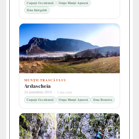
Carpații Occidentali
Grupa Munții Apuseni
Zona Intregalde
MUNȚII TRASCĂULUI
Ardascheia
24 noiembrie 2019 ·
2 min citire
Carpații Occidentali
Grupa Munții Apuseni
Zona Remetea