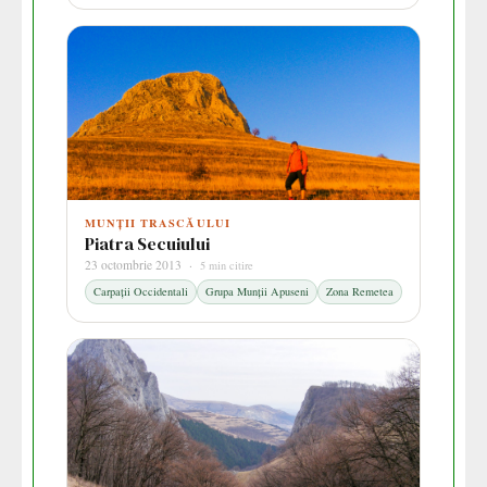
MUNȚII TRASCĂULUI
Piatra Secuiului
23 octombrie 2013 ·
5 min citire
Carpații Occidentali
Grupa Munții Apuseni
Zona Remetea