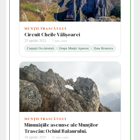
MUNȚII TRASCĂULUI
Circuit Cheile Vălișoarei
25 aprilie 2021 ·
7 min citire
Carpații Occidentali
Grupa Munții Apuseni
Zona Remetea
MUNȚII TRASCĂULUI
Minunățiile ascunse ale Munților
Trascău: Ochiul Balaurului.
18 aprilie 2021 ·
12 min citire