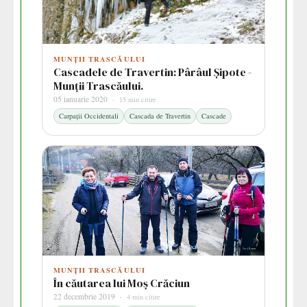
MUNȚII TRASCĂULUI
Cascadele de Travertin: Pârâul Șipote -
Munții Trascăului.
05 ianuarie 2020 ·
15 min citire
Carpații Occidentali
Cascada de Travertin
Cascade
MUNȚII TRASCĂULUI
În căutarea lui Moș Crăciun
22 decembrie 2019 ·
4 min citire