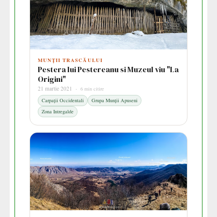
MUNȚII TRASCĂULUI
Pestera lui Pestereanu si Muzeul viu "La
Origini"
21 martie 2021 ·
6 min citire
Carpații Occidentali
Grupa Munții Apuseni
Zona Intregalde