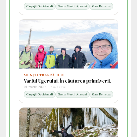
Carpații Occidentali
Grupa Munții Apuseni
Zona Remetea
MUNȚII TRASCĂULUI
Varful Ugerului. În căutarea primăverii.
01 martie 2020 ·
5 min citire
Carpații Occidentali
Grupa Munții Apuseni
Zona Remetea