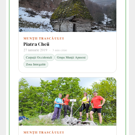
MUNȚII TRASCĂULUI
Piatra Cheii
27 ianuarie 2019 ·
3 min citire
Carpații Occidentali
Grupa Munții Apuseni
Zona Intregalde
MUNȚII TRASCĂULUI