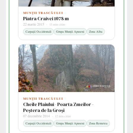
MUNȚII TRASCĂULUI
Piatra Craivei 1078 m
22 martie 2015 ·
13 min citire
Carpații Occidentali
Grupa Munții Apuseni
Zona Alba
MUNȚII TRASCĂULUI
Cheile Plaiului - Poarta Zmeilor -
Peștera de la Groși
07 decembrie 2014 ·
12 min citire
Carpații Occidentali
Grupa Munții Apuseni
Zona Remetea