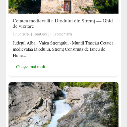
Cetatea medievală a Diodului din Stremț — Ghid
de vizitare
17.05.2026 | ToniGrecu | 1 comentarii
Județul Alba · Valea Stremțului · Munții Trascău Cetatea
medievalăa Diodului, Stremț Construită de Iancu de
Hune...
Citește mai mult