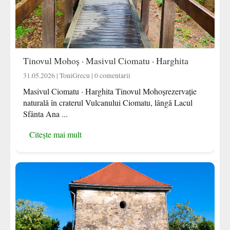
Tinovul Mohoș · Masivul Ciomatu · Harghita
31.05.2026 | ToniGrecu | 0 comentarii
Masivul Ciomatu · Harghita Tinovul Mohoșrezervație
naturală în craterul Vulcanului Ciomatu, lângă Lacul
Sfânta Ana ...
Citește mai mult