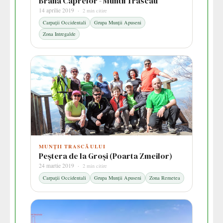
Brana Caprelor - Muntii Trascau
14 aprilie 2019 ·
2 min citire
Carpații Occidentali
Grupa Munții Apuseni
Zona Intregalde
MUNȚII TRASCĂULUI
Peștera de la Groși (Poarta Zmeilor)
24 martie 2019 ·
2 min citire
Carpații Occidentali
Grupa Munții Apuseni
Zona Remetea