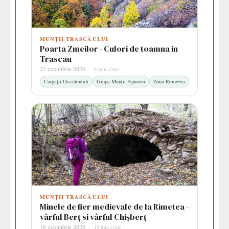
MUNȚII TRASCĂULUI
Poarta Zmeilor - Culori de toamna in
Trascau
25 octombrie 2020 ·
6 min citire
Carpații Occidentali
Grupa Munții Apuseni
Zona Remetea
MUNȚII TRASCĂULUI
Minele de fier medievale de la Rimetea -
vârful Berț si vârful Chișberț
18 octombrie 2020 ·
15 min citire