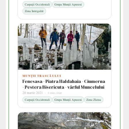
Carpații Occidentali
Grupa Munții Apuseni
Zona Intregalde
MUNȚII TRASCĂULUI
Fenesasa - Piatra Haldahaia - Ciumerna
- Pestera Bisericuta - vârful Muncelului
28 martie 2021 ·
6 min citire
Carpații Occidentali
Grupa Munții Apuseni
Zona Zlatna