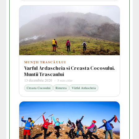
MUNȚII TRASCĂULUI
Varful Ardascheia si Creasta Cocosului.
Muntii Trascaului
13 decembrie 2020 ·
5 min citire
Creasta Cocosului
Rimetea
Vârful Ardascheia