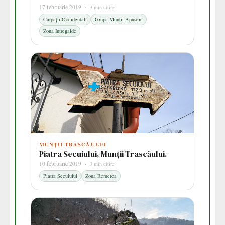
17 februarie 2019 ·
3 min citire
Carpații Occidentali
Grupa Munții Apuseni
Zona Intregalde
MUNȚII TRASCĂULUI
Piatra Secuiului, Munții Trascăului.
10 februarie 2019 ·
3 min citire
Piatra Secuiului
Zona Remetea