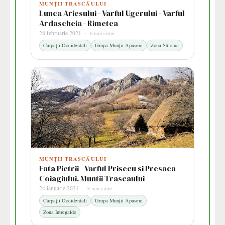
MUNȚII TRASCĂULUI
Lunca Ariesului - Varful Ugerului - Varful
Ardascheia - Rimetea
28 februarie 2021 ·
6 min citire
Carpații Occidentali
Grupa Munții Apuseni
Zona Sălciua
MUNȚII TRASCĂULUI
Fata Pietrii - Varful Prisecu si Presaca
Coiagiului. Muntii Trascaului
24 ianuarie 2021 ·
8 min citire
Carpații Occidentali
Grupa Munții Apuseni
Zona Intregalde