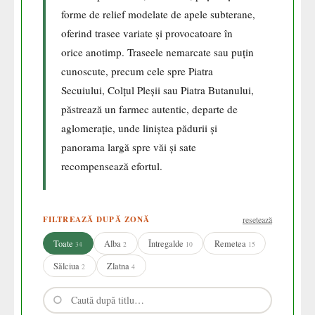
forme de relief modelate de apele subterane,
oferind trasee variate și provocatoare în
orice anotimp. Traseele nemarcate sau puțin
cunoscute, precum cele spre Piatra
Secuiului, Colțul Pleșii sau Piatra Butanului,
păstrează un farmec autentic, departe de
aglomerație, unde liniștea pădurii și
panorama largă spre văi și sate
recompensează efortul.
FILTREAZĂ DUPĂ ZONĂ
resetează
Toate
Alba
Întregalde
Remetea
34
2
10
15
Sălciua
Zlatna
2
4