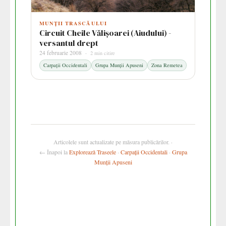
MUNȚII TRASCĂULUI
Circuit Cheile Vălișoarei (Aiudului) -
versantul drept
24 februarie 2008 ·
2 min citire
Carpații Occidentali
Grupa Munții Apuseni
Zona Remetea
Articolele sunt actualizate pe măsura publicărilor. ·
← Înapoi la
Explorează Traseele
·
Carpații Occidentali
·
Grupa
Munții Apuseni