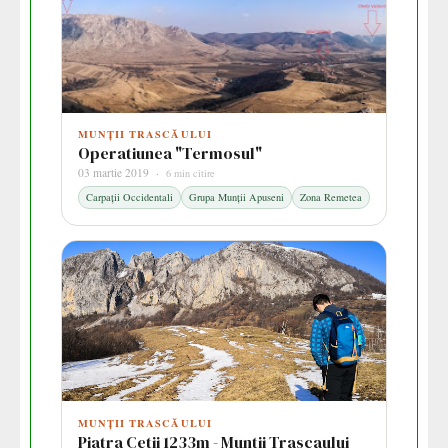
MUNȚII TRASCĂULUI
Operatiunea "Termosul"
03 martie 2019 ·
6 min citire
Carpații Occidentali
Grupa Munții Apuseni
Zona Remetea
MUNȚII TRASCĂULUI
Piatra Cetii 1233m - Muntii Trascaului