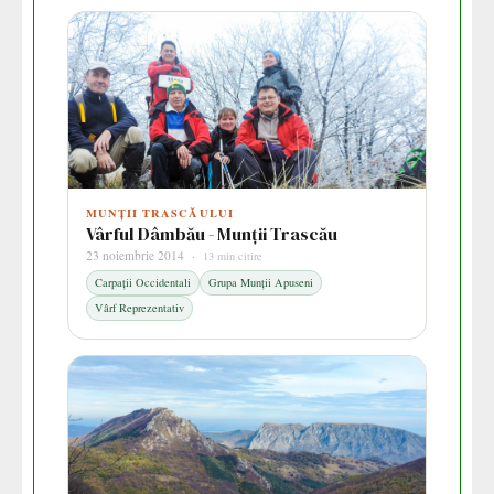
MUNȚII TRASCĂULUI
Vârful Dâmbău - Munții Trascău
23 noiembrie 2014 ·
13 min citire
Carpații Occidentali
Grupa Munții Apuseni
Vârf Reprezentativ