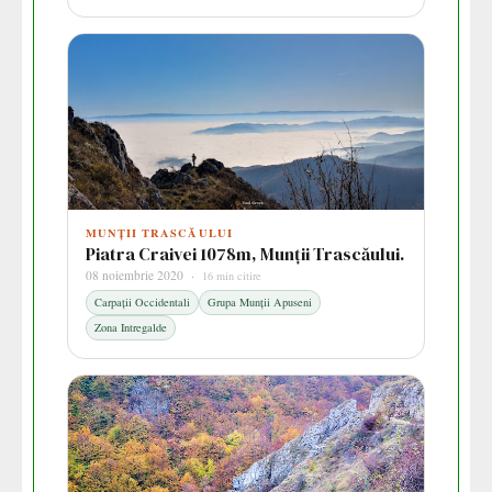
MUNȚII TRASCĂULUI
Piatra Craivei 1078m, Munții Trascăului.
08 noiembrie 2020 ·
16 min citire
Carpații Occidentali
Grupa Munții Apuseni
Zona Intregalde